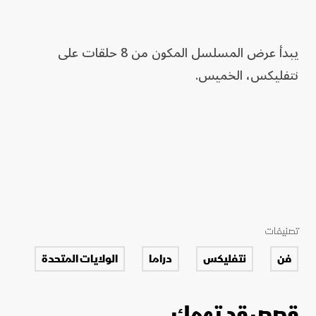
يبدأ عرض المسلسل المكون من ‌8 حلقات على
نتفليكس، الخميس.
تصنيفات
فن
نتفليكس
دراما
الولايات المتحدة
قصص قد تهمك