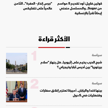
كولين فاريل: أود تقديم 5 مواسم
"جرس إنذار - الحفرة".. الثامن
من Sugar.. والمسلسل منحني
عالمياً على نتفليكس
إيماناً نادراً بالإنسانية
الأكثر قراءة
1
سياسة
شبح الحرب يخيم على إثيوبيا.. هل ينهار "سلام
بريتوريا" بين أديس أبابا وتيجراي؟
2
سياسة
بينها كندا واليابان.. أميركا تعتزم إغلاق سفارات
وقنصليات في 5 دول