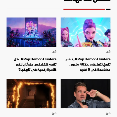
فن
فن
KPop Demon Hunters يتصدر
KPop Demon Hunters.. هل
تاريخ نتفليكس بـ482 مليون
تقدم نتفليكس جزء ثانٍ لأكبر
مشاهدة في 6 أشهر
ظاهرة رقمية في تاريخها؟
فن
فن