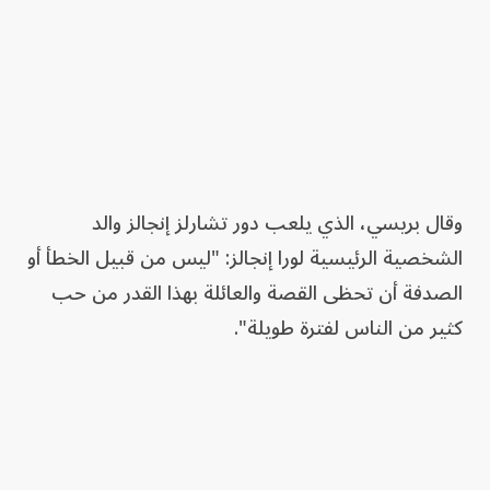
وقال بريسي، الذي يلعب دور تشارلز إنجالز والد
الشخصية الرئيسية لورا إنجالز: "ليس من قبيل الخطأ أو
الصدفة أن تحظى القصة والعائلة بهذا القدر من حب
كثير من الناس لفترة طويلة".