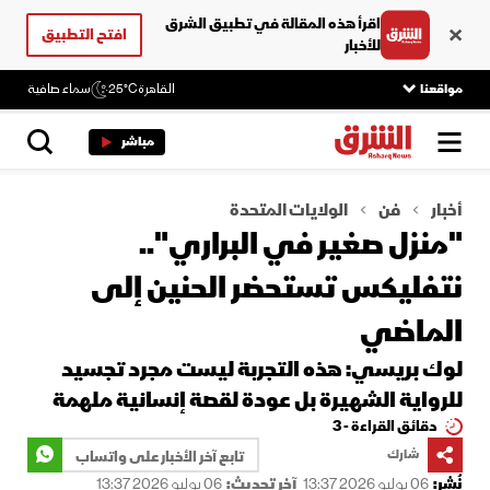
اقرأ هذه المقالة في تطبيق الشرق
افتح التطبيق
للأخبار
مواقعنا
القاهرة
25°C
سماء صافية
مباشر
أخبار
فن
الولايات المتحدة
"منزل صغير في البراري"..
نتفليكس تستحضر الحنين إلى
الماضي
لوك بريسي: هذه التجربة ليست مجرد تجسيد
للرواية الشهيرة بل عودة لقصة إنسانية ملهمة
دقائق القراءة - 3
شارك
تابع آخر الأخبار على واتساب
نُشر:
06 يوليو 2026 13:37
آخر تحديث:
06 يوليو 2026 13:37