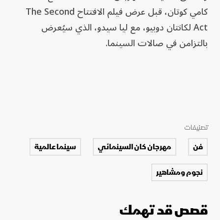
كامي كوتان، قبل عرض فيلم الافتتاح The Second
Act لكانتان دوبيو، مع ليا سيدو، الذي سيُعرض
بالتزامن في صالات السينما.
تصنيفات
فن
مهرجان كان السينمائي
سينما عالمية
نجوم ومشاهير
قصص قد تهمك