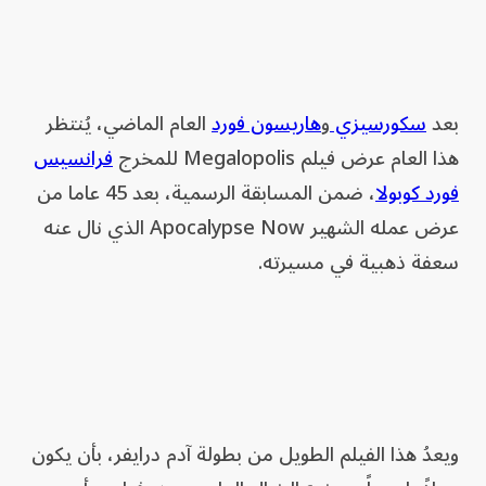
بعد
سكورسيزي
و
هاريسون فورد
العام الماضي، يُنتظر
هذا العام عرض فيلم Megalopolis للمخرج
فرانسيس
فورد كوبولا
، ضمن المسابقة الرسمية، بعد 45 عاما من
عرض عمله الشهير Apocalypse Now الذي نال عنه
سعفة ذهبية في مسيرته.
ويعدُ هذا الفيلم الطويل من بطولة آدم درايفر، بأن يكون