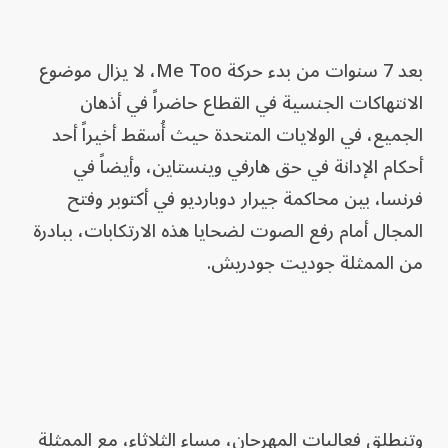
بعد 7 سنوات من بدء حركة Me Too، لا يزال موضوع
الانتهاكات الجنسية في القطاع حاضراً في أذهان
الجميع، في الولايات المتحدة حيث أُسقط أخيراً أحد
أحكام الإدانة في حق هارفي وينستاين، وأيضاً في
فرنسا، بين محاكمة جيرار دوبارديو في أكتوبر وفتح
المجال أمام رفع الصوت لضحايا هذه الارتكابات، ببادرة
من الممثلة جوديت جودريش.
وتنطلق فعاليات المهرجان، مساء الثلاثاء، مع الممثلة