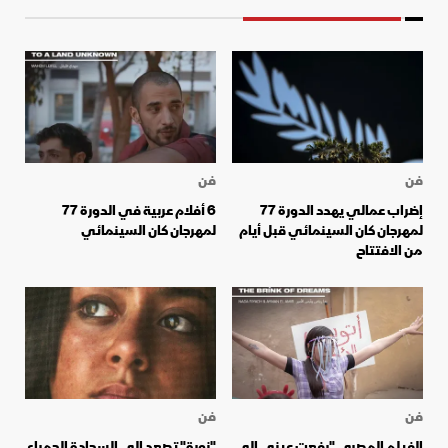
فن
فن
إضراب عمالي يهدد الدورة 77
6 أفلام عربية في الدورة 77
لمهرجان كان السينمائي قبل أيام
لمهرجان كان السينمائي
من الافتتاح
فن
فن
الفيلم المصري "رفعت عيني إلى
"نورة" تصعد إلى السجادة الحمراء