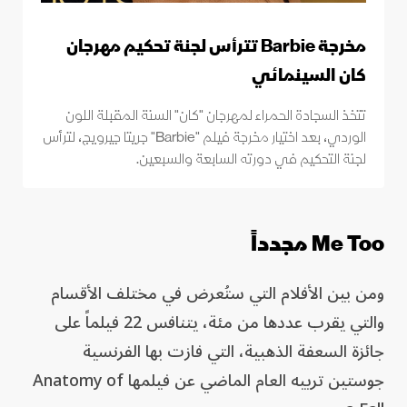
مخرجة Barbie تترأس لجنة تحكيم مهرجان
كان السينمائي
تتخذ السجادة الحمراء لمهرجان "كان" السنة المقبلة اللون
الوردي، بعد اختيار مخرجة فيلم "Barbie" جريتا جيرويج، لترأس
لجنة التحكيم في دورته السابعة والسبعين.
Me Too مجدداً
ومن بين الأفلام التي ستُعرض في مختلف الأقسام
والتي يقرب عددها من مئة، يتنافس 22 فيلماً على
جائزة السعفة الذهبية، التي فازت بها الفرنسية
جوستين ترييه العام الماضي عن فيلمها Anatomy of