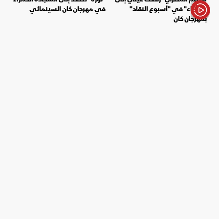
السماء" في "أسبوع النقاد"
في مهرجان كان السينمائي
بمهرجان كان
الأخبار باختصار
الأكثر قراءة
1
سياسة
إسرائيل ترفض خطة غزة.. ونتنياهو: لن ننسحب
من القطاع ولن تقوم دولة فلسطينية
2
سياسة
دمشق تعلن اتفاقاً مع موسكو لإعادة تنظيم
الوجود الروسي في حميميم وطرطوس
سياسة