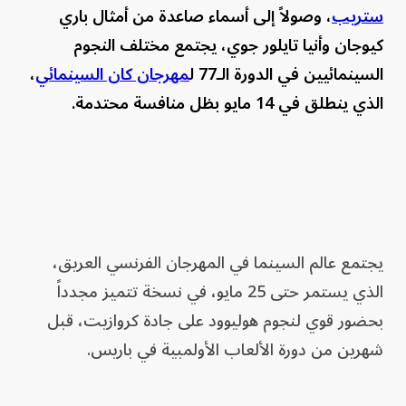
ستريب
، وصولاً إلى أسماء صاعدة من أمثال باري
كيوجان وأنيا تايلور جوي، يجتمع مختلف النجوم
السينمائيين في الدورة الـ77 ل
مهرجان كان السينمائي
،
الذي ينطلق في 14 مايو بظل منافسة محتدمة.
يجتمع عالم السينما في المهرجان الفرنسي العريق،
الذي يستمر حتى 25 مايو، في نسخة تتميز مجدداً
بحضور قوي لنجوم هوليوود على جادة كروازيت، قبل
شهرين من دورة الألعاب الأولمبية في باريس.