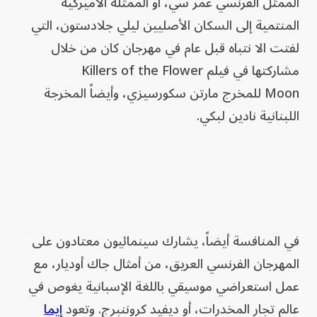
الممثل الفرنسي عمر سي، أو الممثلة الأميركية
المنتمية إلى السكان الأصليين ليلي جلادستون، التي
لفتت الا نتباه قبل عام في مهرجان كان من خلال
مشاركتها في فيلم Killers of the Flower
Moon للمخرج مارتن سكورسيزي، وأيضاً المخرجة
اللبنانية نادين لبكي.
في المنافسة أيضاً، يشارك سينمائيون معتادون على
المهرجان الفرنسي العريق، من أمثال جاك أوديار، مع
عمل استعراضي موسيقي باللغة الإسبانية يغوص في
عالم تجار المخدرات، أو ديفيد كروننبرج. وتعود
إيما