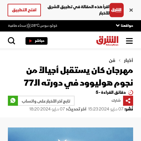
اقرأ هذه المقالة في تطبيق الشرق
افتح التطبيق
للأخبار
مواقعنا
كولومبوس
28°C
سماء صافية
مباشر
أخبار
فن
مهرجان كان يستقبل أجيالاً من
نجوم هوليوود في دورته الـ77
دقائق القراءة - 5
شارك
تابع آخر الأخبار على واتساب
نُشر:
07 مايو 2024 15:23
آخر تحديث:
07 مايو 2024 18:20