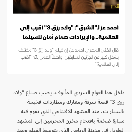
أحمد عز لـ"الشرق": "ولاد رزق 3" أقرب إلى
العالمية.. والإيرادات صمام أمان للسينما
قال الفنان المصري أحمد عز، إن فيلم "ولاد رزق 3" مختلف
بشكلٍ كبير عن الجزئين السابقين، واصفاً العمل بأنه "أقرب
إلى العالمية"
داخل هذا القوام السردي المألوف، يصب صناع "ولاد
رزق 3" قصة سرقة ومعارك ومطاردات فخيمة
بالسيارات، منذ المشهد الافتتاحي الذي تقوم فيه
سيارة ضخمة باقتحام مخزن المجرمين إلى المشهد
الطويل في مدينة الرياض الذي يتوسط الفيلم ويعد