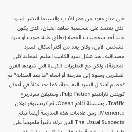
على مدار عقود من عمر الأدب والسينما انتشر السرد
الذي يعتمد على شخصية شاهد العيان، الذي يكون
غالبا أحد شخصيات القصة (يطلق عليه صوت أو سرد
الشخص الأول، وكان يعد من أكثر أشكال السرد
مصداقية، بعد شكل سرد الكاتب العليم المحايد كلي
المعرفة)، ولكن مع التطورات الكبيرة التي شهدها القرن
العشرين وصولا إلى مدرسة أو اتجاه "ما بعد الحداثة" تم
تحطيم أشكال السرد التقليدية، كما نجد مثلاً في أعمال
كوينتن تارانتينو Pulp Fiction، وستيفن سودربرج
Traffic، وسلسلة أفلام Ocean، ثم كريستوفر نولان
Memento، ومن علامات هذه المدرسة أيضاً فيلم
The Usual Suspects الذي ترك تأثيراً ملموساً على
طرق السرد، خاصة ما يتعلق بشكل سرد الشخص