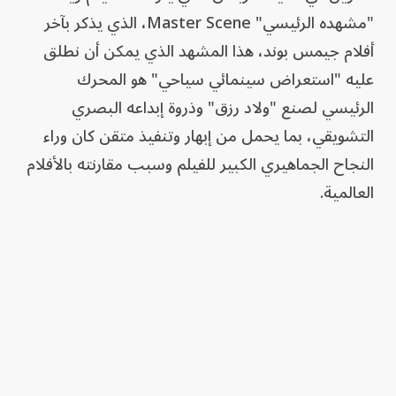
"مشهده الرئيسي" Master Scene، الذي يذكر بآخر
أفلام جيمس بوند، هذا المشهد الذي يمكن أن نطلق
عليه "استعراض سينمائي سياحي" هو المحرك
الرئيسي لصنع "ولاد رزق" وذروة إبداعه البصري
التشويقي، بما يحمل من إبهار وتنفيذ متقن كان وراء
النجاح الجماهيري الكبير للفيلم وسبب مقارنته بالأفلام
العالمية.