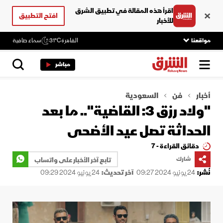
اقرأ هذه المقالة في تطبيق الشرق
افتح التطبيق
للأخبار
مواقعنا
القاهرة
31°C
سماء صافية
مباشر
أخبار
فن
السعودية
"ولاد رزق 3: القاضية".. ما بعد
الحداثة تصل عيد الأضحى
دقائق القراءة - 7
شارك
تابع آخر الأخبار على واتساب
نُشر:
24 يونيو 2024 09:27
آخر تحديث:
24 يونيو 2024 09:29