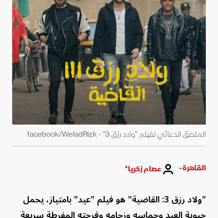
الملصق الدعائي لفيلم "ولاد رزق 3" - facebook/WeladRizk
القاهرة -
عصام زكريا*
"ولاد رزق 3: القاضية" هو فيلم "عيد" بامتياز، يحمل
حيوية العيد وحماسه وزحامه وفرحته المفرطة سريعة