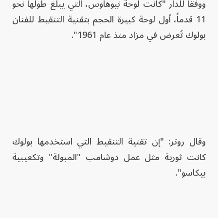
ووفقاً للدار "كانت لوحة نيوهاوس، التي يبلغ طولها نحو
11 قدماً، أول لوحة كبيرة الحجم بتقنية التنقيط للفنان
بولوك تُعرض في مزاد منذ عام 1961".
وقال روتر: "إن تقنية التنقيط التي استخدمها بولوك
كانت ثورية مثل عمل دوشامب "المبولة" وتكعيبية
بيكاسو".