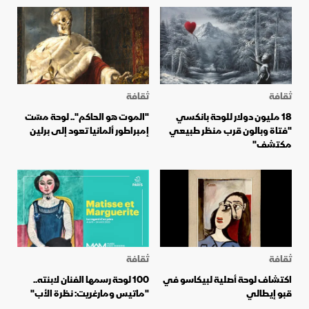
ثقافة
ثقافة
18 مليون دولار للوحة بانكسي
"الموت هو الحاكم".. لوحة مسّت
"فتاة وبالون قرب منظر طبيعي
إمبراطور ألمانيا تعود إلى برلين
مكتشف"
ثقافة
ثقافة
اكتشاف لوحة أصلية لبيكاسو في
100 لوحة رسمها الفنان لابنته..
قبو إيطالي
"ماتيس ومارغريت: نظرة الأب"