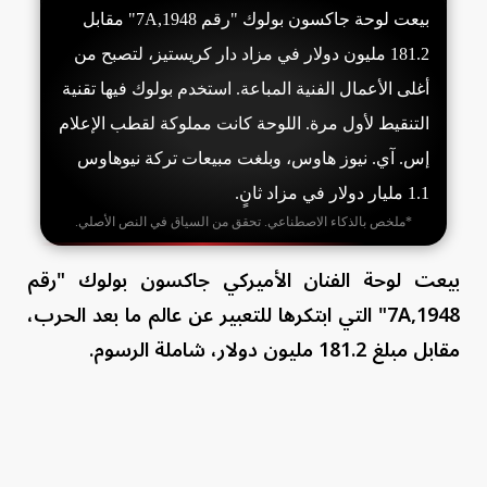
بيعت لوحة جاكسون بولوك "رقم 7A,1948" مقابل
181.2 مليون دولار في مزاد دار كريستيز، لتصبح من
أغلى الأعمال الفنية المباعة. استخدم بولوك فيها تقنية
التنقيط لأول مرة. اللوحة كانت مملوكة لقطب الإعلام
إس. آي. نيوز هاوس، وبلغت مبيعات تركة نيوهاوس
1.1 مليار دولار في مزاد ثانٍ.
*ملخص بالذكاء الاصطناعي. تحقق من السياق في النص الأصلي.
بيعت لوحة الفنان الأميركي جاكسون بولوك "رقم
7A,1948" التي ابتكرها للتعبير عن عالم ما بعد الحرب،
مقابل مبلغ 181.2 مليون دولار، شاملة الرسوم.