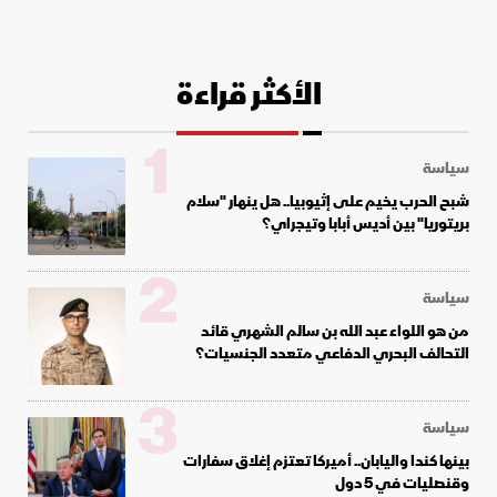
الأكثر قراءة
1
سياسة
شبح الحرب يخيم على إثيوبيا.. هل ينهار "سلام
بريتوريا" بين أديس أبابا وتيجراي؟
2
سياسة
من هو اللواء عبد الله بن سالم الشهري قائد
التحالف البحري الدفاعي متعدد الجنسيات؟
3
سياسة
بينها كندا واليابان.. أميركا تعتزم إغلاق سفارات
وقنصليات في 5 دول