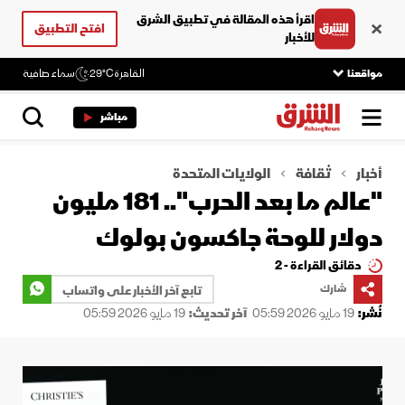
اقرأ هذه المقالة في تطبيق الشرق
افتح التطبيق
للأخبار
مواقعنا
القاهرة
29°C
سماء صافية
مباشر
أخبار
ثقافة
الولايات المتحدة
"عالم ما بعد الحرب".. 181 مليون
دولار للوحة جاكسون بولوك
دقائق القراءة - 2
شارك
تابع آخر الأخبار على واتساب
نُشر:
19 مايو 2026 05:59
آخر تحديث:
19 مايو 2026 05:59