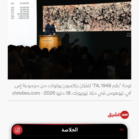
لوحة "رقم 7A, 1948" للفنان جاكسون بولوك، من مجموعة إس.
آي. نيوهوس في مزاد نيويورك. 18 مايو 2026 - christies.com
الشرق
الخلاصة