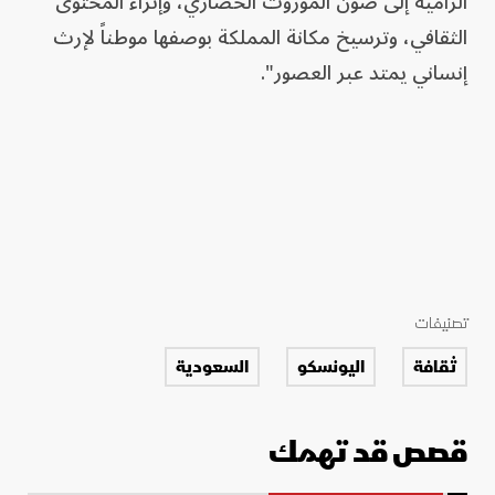
الرامية إلى صون الموروث الحضاري، وإثراء المحتوى
الثقافي، وترسيخ مكانة المملكة بوصفها موطناً لإرث
إنساني يمتد عبر العصور".
تصنيفات
ثقافة
اليونسكو
السعودية
قصص قد تهمك