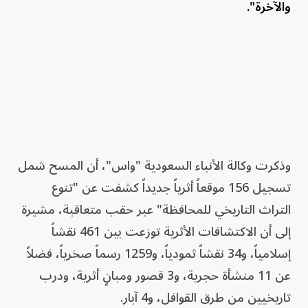
والآخرة".⁣
وذكرت وكالة الأنباء السعودية "واس"، أن المسح شمل
تسجيل 156 موقعاً أثرياً جديداً كشفت عن "تنوع
التراث التاريخي للمحافظة" عبر حقب متعاقبة، مشيرة
إلى أن الاكتشافات الأثرية توزعت بين 461 نقشاً
إسلامياً، و34 نقشاً ثمودياً، و1259 رسماً صخرياً، فضلاً
عن 11 منشأة حجرية، و3 قصور ومبانٍ أثرية، ودرب
تاريخيين من طرق القوافل، و4 آبار.