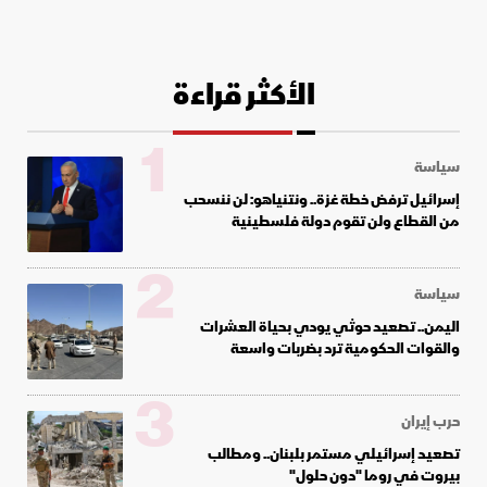
الأكثر قراءة
1
سياسة
إسرائيل ترفض خطة غزة.. ونتنياهو: لن ننسحب
من القطاع ولن تقوم دولة فلسطينية
2
سياسة
اليمن.. تصعيد حوثي يودي بحياة العشرات
والقوات الحكومية ترد بضربات واسعة
3
حرب إيران
تصعيد إسرائيلي مستمر بلبنان.. ومطالب
بيروت في روما "دون حلول"