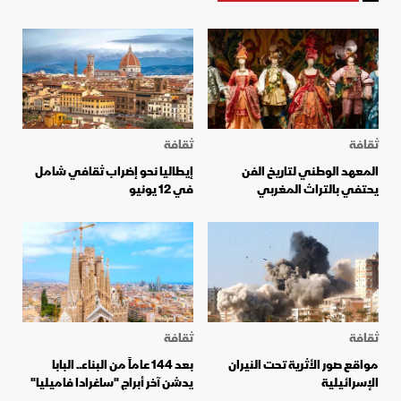
ثقافة
ثقافة
المعهد الوطني لتاريخ الفن
إيطاليا نحو إضراب ثقافي شامل
يحتفي بالتراث المغربي
في 12 يونيو
ثقافة
ثقافة
مواقع صور الأثرية تحت النيران
بعد 144 عاماً من البناء.. البابا
الإسرائيلية
يدشن آخر أبراج "ساغرادا فاميليا"