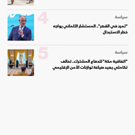
4
سياسة
"تمرد في القصر".. المستشار الألماني يواجه
خطر الاستبدال
5
سياسة
"اتفاقية مكة" للدفاع المشترك.. تحالف
تكاملي يعيد صياغة توازنات الأمن الإقليمي