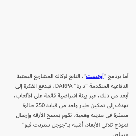
أما برنامج "
أوفست
"، التابع لوكالة المشاريع البحثية
الدفاعية المتقدمة "داربا" DARPA، فيدفع الفكرة إلى
أبعد من ذلك، عبر بيئة افتراضية قائمة على الألعاب،
تهدف إلى تمكين طيار واحد من قيادة 250 طائرة
مسيّرة في مدينة وهمية، تقوم بمسح الأزقة وإرسال
نموذج ثلاثي الأبعاد، أشبه بـ"جوجل ستريت ڤيو"
مسلح.