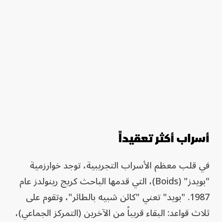
أسراب أكثر تعقيداً
في قلب معظم الأسراب التجريبية، توجد خوارزمية
"بويدز" (Boids)، التي قدمها الباحث كريج رينولدز عام
1987. "بويد" تعني "كائن شبيه بالطائر"، وتقوم على
ثلاث قواعد: البقاء قريباً من الآخرين (التمركز الجماعي)،