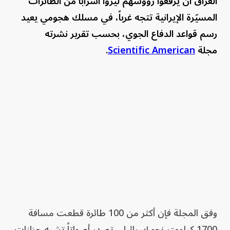
العراق أن يرفعوا رؤوسهم ليروا أسراباً من الطائرات
المسيّرة الإيرانية تتجه غرباً، في مسلك هجومي يعيد
رسم قواعد الدفاع الجوي، بحسب تقرير نشرته
مجلة
Scientific American
.
وفق المجلة فإن أكثر من 100 طائرة قطعت مسافة
1700 كيلومتر نحو إسرائيل، تصدر أصواتاً تشبه جزازات