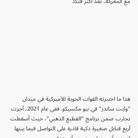
مع المعركة، تُعد أكثر فتكاً.
هذا ما اختبرته القوات الجوية الأميركية في ميدان
"وايت ساندز" في نيو مكسيكو. ففي عام 2021، أجرت
تجارب ضمن برنامج "القطيع الذهبي"، حيث أسقطت
أربع قنابل صغيرة ذكية قادرة على التواصل فيما بينها