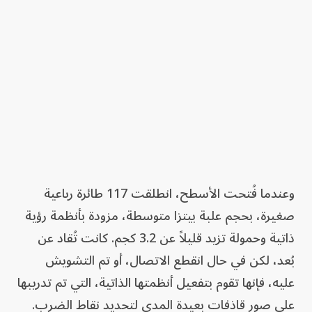
وعندما فُتحت الأسطح، انطلقت 117 طائرة رباعية
صغيرة، بحجم علبة بيتزا متوسطة، مزودة بأنظمة رؤية
ذاتية وحمولة تزيد قليلاً عن 3.2 كجم. كانت تُقاد عن
بُعد، لكن في حال انقطع الاتصال، أو تم التشويش
عليه، فإنها تقوم بتفعيل أنظمتها الذاتية، التي تم تدريبها
على صور قاذفات بعيدة المدى لتحديد نقاط الضرب.