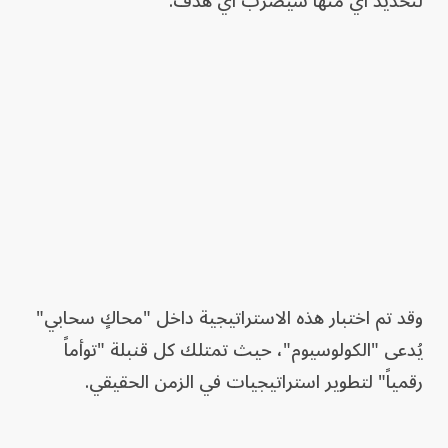
لتحديد أي منها سيضرب أي هدف.
وقد تم اختبار هذه الاستراتيجية داخل "محاكٍ سحابي"
يُدعى "الكولوسيوم"، حيث تمتلك كل قنبلة "توأماً
رقمياً" لتطوير استراتيجيات في الزمن الحقيقي.