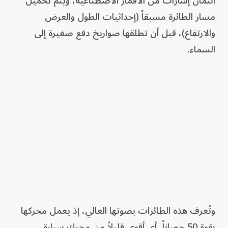
ائتمان إشارات من الأقمار الاصطناعية، ويتم تحميل
مسار الطائرة مسبقاً (إحداثيات الطول والعرض
والارتفاع)، قبل أن تطلقها صواريخ دفع صغيرة إلى
السماء.
وتُعرف هذه الطائرات بصوتها العالي، إذ يعمل محركها
بقوة 50 حصاناً، أي أقوى قليلاً من محرك سيارة