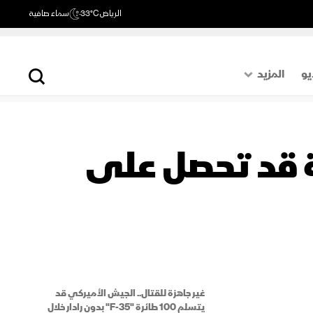
الرياض
33°C
سماء صافية
يو
المزيد
حول العالم
الصفحة الأخيرة
لة F-35 الأميركية قد تحصل على
اقتصاد
رياضة
غير جاهزة للقتال.. الجيش الأميركي قد
يتسلم 100 طائرة "F-35" بدون رادار خلال