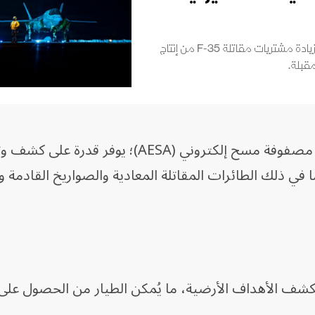
طرحت القوات الجوية والبحرية الأميركية خطة لزيادة مشتريات مقاتلة F-35 من إنتاج
قبلة.
ويُعد AN/APG-85 نظام رادار نشط ذو مصفوفة مسح إلكتروني (AESA)؛ يوفر قدرة ع
في ذلك الطائرات المقاتلة المعادية والصواريخ القادمة و
لكشف الأهداف الأرضية، ما يُمكن الطيار من الحصول عل