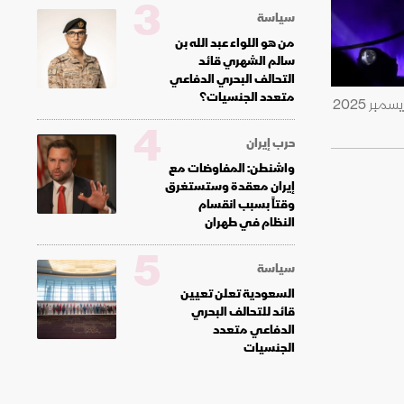
3
سياسة
من هو اللواء عبد الله بن
سالم الشهري قائد
التحالف البحري الدفاعي
متعدد الجنسيات؟
طائرة إف-35 الجديدة خلال حفل تدشين طائرات إف-35 المقاتلة في منشأة لوكهيد مارتن للطيران في الولايات المتحدة. 16 ديسمبر 2025
4
حرب إيران
واشنطن: المفاوضات مع
إيران معقدة وستستغرق
وقتاً بسبب انقسام
النظام في طهران
5
سياسة
السعودية تعلن تعيين
قائد للتحالف البحري
الدفاعي متعدد
الجنسيات