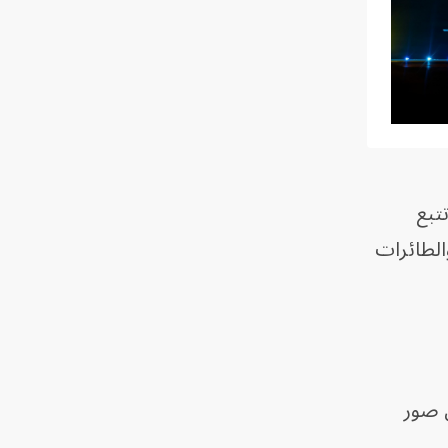
لى كشف وتتبع
الطائرات
ى صور