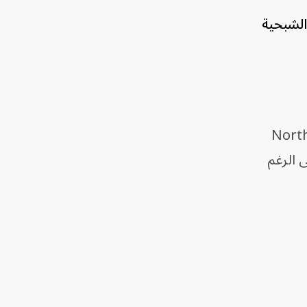
لقوات الجوية الأميركية أن يتم إجراء أحد أهم التحديثات على طائرة F-35 Lightning II الشبحية
ل شركة Northrop Grumman
ة، على الرغم