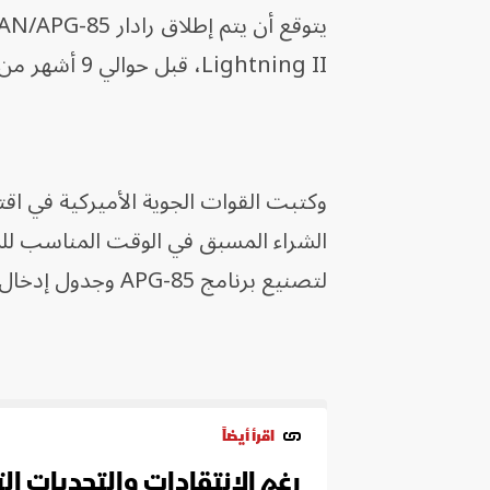
Lightning II، قبل حوالي 9 أشهر من الموعد المخطط له سابقاً.
الشراء المسبق في الوقت المناسب للمو
لتصنيع برنامج APG-85 وجدول إدخال دفعات طائرات F-35".
اقرأ أيضاً
رغم الانتقادات والتحديات ال