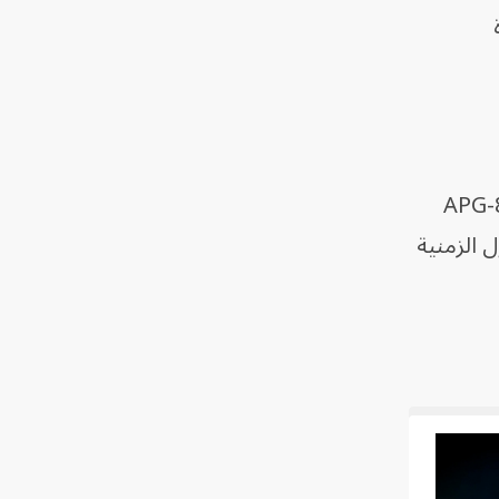
ئرة
يركية في اقتراح ميزانية المشتريات الخاص بها أنه "يتطلب برنامج APG-85
 الزمنية