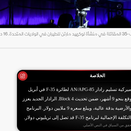
الخلاصة
تتوقع القوات الجوية الأميركية تسليم رادار AN/APG-85 لطائرة F-35 في أبريل
2028، قبل الموعد المتوقع بنحو 9 أشهر، ضمن تحديث Block 4. الرادار الجديد يعزز
كشف الأهداف الجوية والأرضية بدقة عالية، ويبلغ سعره 9 ملايين دولار. البرنامج
ية لبرنامج F-35 قد تصل إلى تريليوني دولار.
حقق من السياق في النص الأصلي.