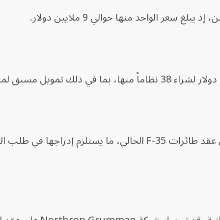
لغ سعر الواحد منها حوالي 9 ملايين دولار.
مع ذلك، لا تُعد هذه الرادارات جزءاً من عقد طائرات F-35 الحالي، ما يستلزم إدراجها ف