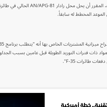
يتوقع أن يتم إطلاق رادار AN/APG-85، المقرر أن يحل محل رادار AN/APG-81 الحالي في طا
وكتبت القوات الجوية الأم
اد ذات فترات التوريد الطويلة قبل عامين بسبب الجداول
تقنية.. خطة أميركية