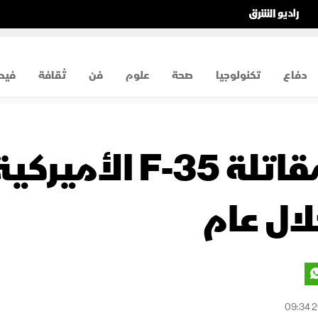
دفاع
تكنولوجيا
صحة
علوم
فن
ثقافة
فيد
رادار متقدم.. مقات
لال عام