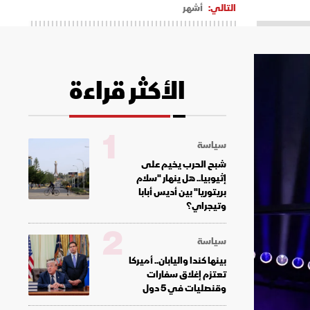
التالي:
أشهر
الأكثر قراءة
1
سياسة
شبح الحرب يخيم على
إثيوبيا.. هل ينهار "سلام
بريتوريا" بين أديس أبابا
وتيجراي؟
2
سياسة
بينها كندا واليابان.. أميركا
تعتزم إغلاق سفارات
وقنصليات في 5 دول