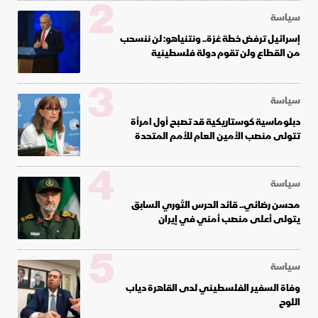
2
سياسة
إسرائيل ترفض خطة غزة.. ونتنياهو: لن ننسحب
من القطاع ولن تقوم دولة فلسطينية
3
سياسة
دبلوماسية كوستاريكية قد تصبح أول امرأة
تتولى منصب الأمين العام للأمم المتحدة
4
سياسة
محسن رضائي.. قائد الحرس الثوري السابق
يتولى أعلى منصب أمني في إيران
5
سياسة
وفاة السفير الفلسطيني لدى القاهرة دياب
اللوح