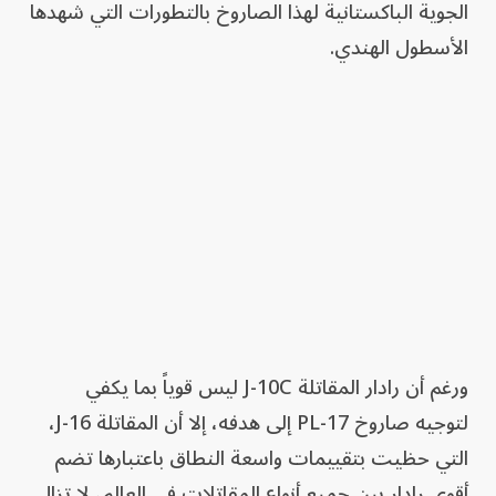
الجوية الباكستانية لهذا الصاروخ بالتطورات التي شهدها
الأسطول الهندي.
ورغم أن رادار المقاتلة J-10C ليس قوياً بما يكفي
لتوجيه صاروخ PL-17 إلى هدفه، إلا أن المقاتلة J-16،
التي حظيت بتقييمات واسعة النطاق باعتبارها تضم ​​
أقوى رادار بين جميع أنواع المقاتلات في العالم، لا تزال