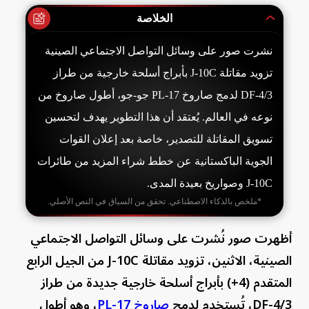
الخلاصة
نشرت صور على وسائل التواصل الاجتماعي الصينية
تزويد مقاتلة J-10C بأبراج أسلحة خارجية من طراز
DF-4/3 لدمج صاروخ PL-17 جو-جو، أطول صاروخ من
نوعه في العالم. يُعتقد أن هذا التطوير يهدف لتحسين
تسويق المقاتلة للتصدير، خاصة بعد إعلان القوات
الجوية الباكستانية عن خطط شراء المزيد من طائرات
J-10C وصواريخ بعيدة المدى.
*ملخص بالذكاء الاصطناعي. تحقق من السياق في النص الأصلي.
أظهرت صور نُشرت على وسائل التواصل الاجتماعي
الصينية، الاثنين، تزويد مقاتلة J-10C من الجيل الرابع
المتقدم (4+) بأبراج أسلحة خارجية جديدة من طراز
DF-4/3، تُستخدم لدمج
صاروخ PL-17
، وهو أطول