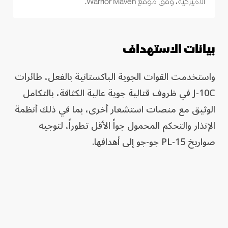
الأميركية، وفق موقع Warrior Maven.
بيانات الاستهداف
واستخدمت القوات الجوية الباكستانية بالفعل، طائرات
J-10C في ظروف قتالية جوية عالية الكثافة، بالتكامل
الوثيق مع منصات استشعار أخرى، بما في ذلك أنظمة
الإنذار والتحكم المحمول جواً الأقل تطوراً، لتوجيه
صواريخ PL-15 جو-جو إلى أهدافها.