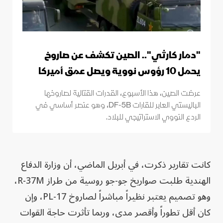
"دمار كارثي".. الصين تكشف عن صاروخ
يحمل 10 رؤوس نووية ويصل عمق أميركا
عرضت الصين، هذا الأسبوع، القدرات القتالية لصاروخها
الباليستي العابر للقارات DF-5B، وهو عنصر أساسي في
الردع النووي الاستراتيجي للبلاد.
كانت تقارير ذكرت، في أبريل الماضي، أن وزارة الدفاع
الهندية طلبت صواريخ جو-جو روسية من طراز R-37M،
وهو تصميم يعتبر نظيراً مباشراً لصاروخ PL-17، وإن
كان أقل تطوراً وأقصر مدى، وربما تأثرت حاجة القوات