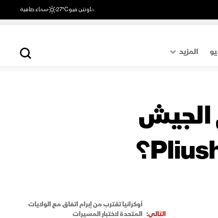
ماونتن فيو
27°C
سماء صافية
يو
المزيد
حول العالم
الصفحة الأخيرة
 الجيش
اقتصاد
رياضة
أوكرانيا تقترب من إبرام اتفاق مع الولايات
التالي:
المتحدة لاختبار المسيرات