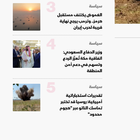
3
سياسة
الغموض يكتنف مستقبل
هرمز.. وترمب يرجح نهاية
قريبة لحرب إيران
4
سياسة
وزير الدفاع السعودي:
اتفاقية مكة تُعزّز الردع
وتسهم في دعم أمن
المنطقة
5
سياسة
تقديرات استخباراتية
أميركية: روسيا قد تختبر
تماسك الناتو عبر "هجوم
محدود"