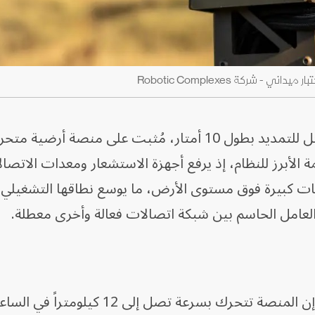
ويعتمد نظام Pliushch على صاري قابل للتمديد بطول 10 أمتار، مُثبت على منصة أر
لسمة الأبرز للنظام، إذ يرفع أجهزة الاستشعار ومعدات الاتصا
عات كبيرة فوق مستوى الأرض، ما يوسع نطاقها التشغيلي 
 العامل الحاسم بين شبكة اتصالات فعالة وأخرى معطلة.
وقالت شركة Robotic Complexes، إن المنصة تتحرك بسرعة تصل إلى 12 كيلومتراً ف