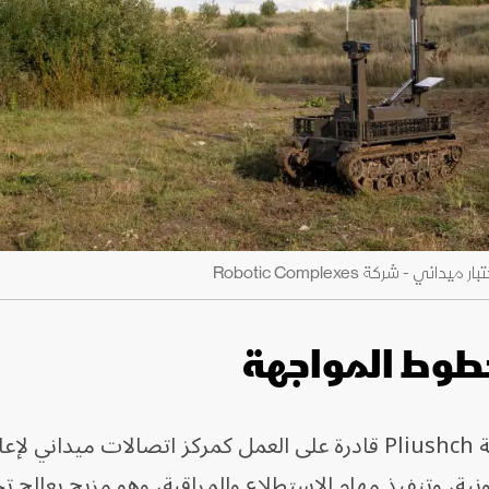
طوط المواجهة
وأشارت الشركة الأوكرانية إلى أن منصة Pliushch قادرة على العمل كمركز اتصالات ميدا
ة، وتنفيذ مهام الاستطلاع والمراقبة، وهو مزيج يعالج تحد