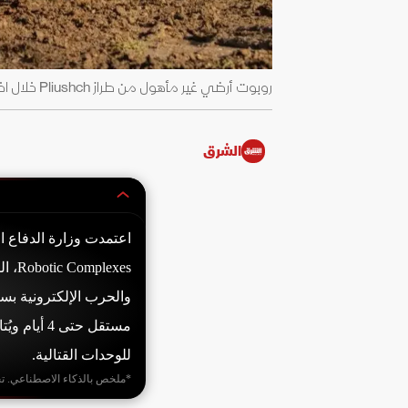
روبوت أرضي غير مأهول من طراز Pliushch خلال اختبار ميداني. - شركة Robotic Complexes
الشرق
exes
للوحدات القتالية.
*ملخص بالذكاء الاصطناعي. ت