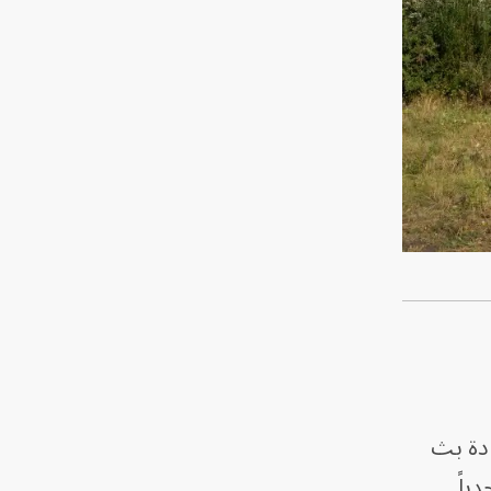
ني لإعادة بث
ياً