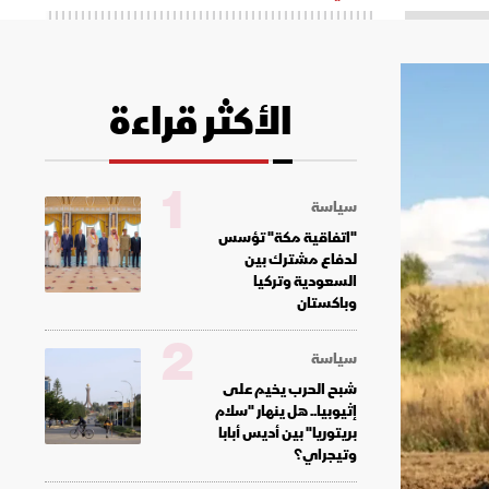
الأكثر قراءة
1
سياسة
"اتفاقية مكة" تؤسس
لدفاع مشترك بين
السعودية وتركيا
وباكستان
2
سياسة
شبح الحرب يخيم على
إثيوبيا.. هل ينهار "سلام
بريتوريا" بين أديس أبابا
وتيجراي؟