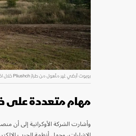
روبوت أرضي غير مأهول من طراز Pliushch خلال اختبار ميداني - شركة Robotic Complexes
مهام متعددة على خ
الإشارات، وحمل أنظمة الحرب الإلكتروني