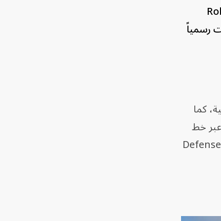
ي ساحة القتال، أعلنت شركة Robotic
دت رسمياً
ة، كما
عبر خط
المواجهة، الذي استهلك المعدات بوتيرة لا تستطيع أي دورة شراء تقليدية مواكبتها، وفقاً لموقع Defense