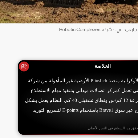
الخلاصة
اعتمدت وزارة الدفاع الأوكرانية منصة Pliushch الأرضية غير المأهولة من شركة
Robotic Compl، التي تعمل كمركز اتصالات ميداني وتنفيذ مهام الاستطلاع
والحرب الإلكترونية بسرعة 12 كم/س ونطاق تشغيلي 40 كم. النظام يعمل بشكل
مستقل حتى 4 أيام ويُتاح عبر سوق Brave1 باستخدام E-points لتسريع التوريد
حقق من السياق في النص الأصلي.