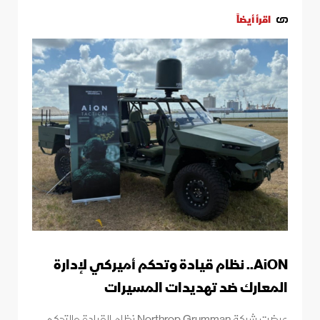
اقرأ أيضاً
AiON.. نظام قيادة وتحكم أميركي لإدارة
المعارك ضد تهديدات المسيرات
عرضت شركة Northrop Grumman نظام القيادة والتحكم