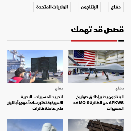
دفاع
البنتاجون
الولايات المتحدة
قصص قد تهمك
دفاع
دفاع
البنتاجون يختبر إطلاق صواريخ
لتحييد المسيرات.. البحرية
APKWS من الطائرة MQ-9 ضد
الأميركية تختبر سلاحاً موجهاً بالليزر
المسيرات
على حاملة طائرات