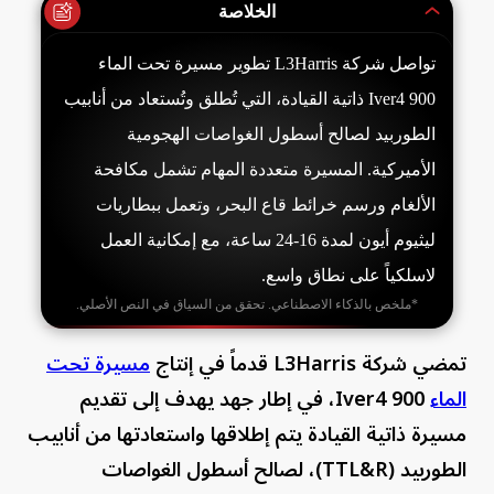
الخلاصة
تواصل شركة L3Harris تطوير مسيرة تحت الماء
Iver4 900 ذاتية القيادة، التي تُطلق وتُستعاد من أنابيب
الطوربيد لصالح أسطول الغواصات الهجومية
الأميركية. المسيرة متعددة المهام تشمل مكافحة
الألغام ورسم خرائط قاع البحر، وتعمل ببطاريات
ليثيوم أيون لمدة 16-24 ساعة، مع إمكانية العمل
لاسلكياً على نطاق واسع.
*ملخص بالذكاء الاصطناعي. تحقق من السياق في النص الأصلي.
تمضي شركة L3Harris قدماً في إنتاج
مسيرة تحت
الماء
Iver4 900، في إطار جهد يهدف إلى تقديم
مسيرة ذاتية القيادة يتم إطلاقها واستعادتها من أنابيب
الطوربيد (TTL&R)، لصالح أسطول الغواصات