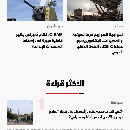
دفاع
حرب إيران
لمواجهة الصواريخ فرط الصوتية
C-RAM.. نظام أميركي يظهر
والمسيرات.. البنتاجون يسرع
فاعلية كبيرة في إسقاط
عمليات اقتناء أنظمة الدفاع
المسيرات الإيرانية
الجوي
الأكثر قراءة
1
سياسة
شبح الحرب يخيم على إثيوبيا.. هل ينهار "سلام
بريتوريا" بين أديس أبابا وتيجراي؟