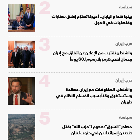
2
سياسة
بينها كندا واليابان.. أميركا تعتزم إغلاق سفارات
وقنصليات في 5 دول
3
حرب إيران
واشنطن تقترب من الإعلان عن اتفاق مع إيران
وعمان لفتح هرمز بلا رسوم لـ60 يوماً
4
حرب إيران
واشنطن: المفاوضات مع إيران معقدة
وستستغرق وقتاً بسبب انقسام النظام في
طهران
5
سياسة
مصادر "الشرق": هجوم لـ"حزب الله" يقتل
جنديين إسرائيليين في جنوب لبنان