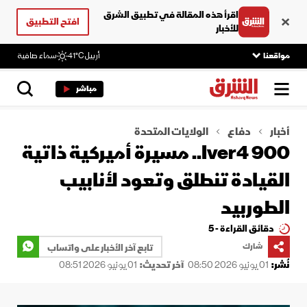
اقرأ هذه المقالة في تطبيق الشرق
افتح التطبيق
للأخبار
مواقعنا
أربيل
41°C
سماء صافية
مباشر
أخبار
دفاع
الولايات المتحدة
Iver4 900.. مسيرة أميركية ذاتية
القيادة تنطلق وتعود لأنابيب
الطوربيد
دقائق القراءة - 5
شارك
تابع آخر الأخبار على واتساب
نُشر:
01 يونيو 2026 08:50
آخر تحديث:
01 يونيو 2026 08:51