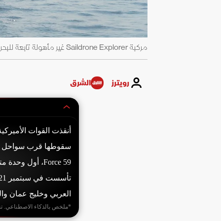
مركبة Saildrone Explorer غير مأهولة تابعة للبحرية الأميركية تعمل في الخليج العربي. 26 أكتوبر 2022 - الجيش الأميركي
رويترز
الشرق
Force 59، أول و
العربي وخليج عمان وال
*ملخص بالذكاء الاصطناعي. ت