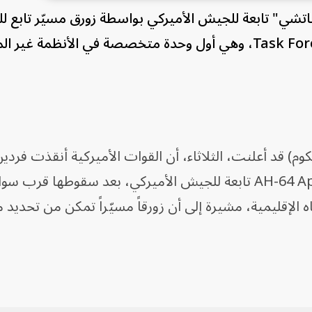
اتشي" تابعة للجيش الأميركي بواسطة زورق مسيّر تابع لل
الأميركية الضوء على قوة المهام Task Force 59، وهي أول وحدة متخصصة في الأنظمة غي
كوم) قد أعلنت، الثلاثاء، أن القوات الأميركية أنقذت فردي
طاقم مروحية هجومية من طراز AH-64 Apache تابعة للجيش الأميركي، بعد سقوطها قرب
اه الإقليمية، مشيرة إلى أن زورقاً مسيّراً تمكن من تحديد 