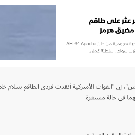
 عثر على طاقم
مضيق هرمز
أنقذت القوات الأميركية فردين من طاقم مروحية هجومية من طراز AH-64 Apache
قرب سواحل سلطنة عُمان.
س"، إن "القوات الأميركية أنقذت فردي الطاقم بسلام خل
ما في حالة مستقرة.