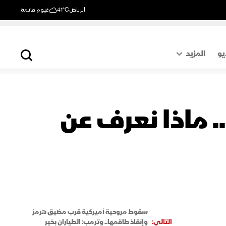
الرياض
41°C
غيوم قاتمة
يو
المزيد
حول العالم
الصفحة الأخيرة
. ماذا نعرف عن
اقتصاد
رياضة
سقوط مروحية أميركية قرب مضيق هرمز
التالي:
وإنقاذ طاقمها.. وترمب: الطياران بخير