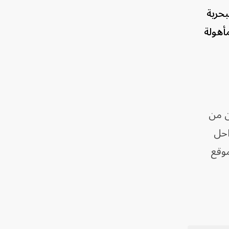
بحرية
ر المأهولة
ن من
 سواحل
موقع