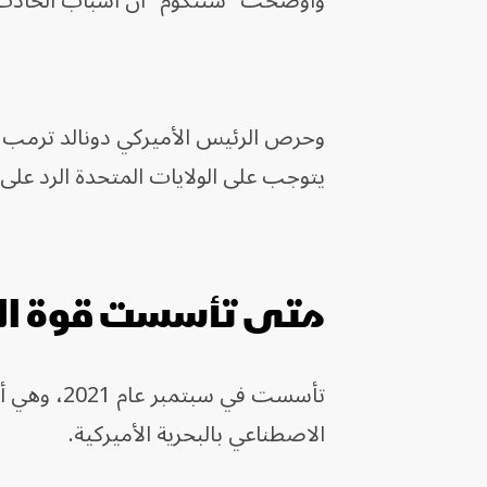
وأوضحت "سنتكوم" أن أسباب الحادث ل
وحرص الرئيس الأميركي دونالد ترمب عل
يتوجب على الولايات المتحدة الرد على 
متى تأسست قوة المهام orce 59
تأسست في س
الاصطناعي بالبحرية الأميركية.