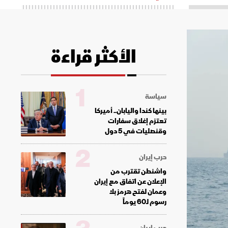
الأكثر قراءة
1
سياسة
بينها كندا واليابان.. أميركا
تعتزم إغلاق سفارات
وقنصليات في 5 دول
2
حرب إيران
واشنطن تقترب من
الإعلان عن اتفاق مع إيران
وعمان لفتح هرمز بلا
رسوم لـ60 يوماً
حرب إيران