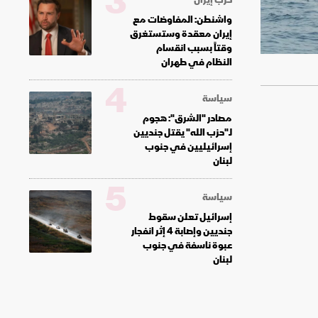
3
واشنطن: المفاوضات مع
إيران معقدة وستستغرق
وقتاً بسبب انقسام
النظام في طهران
4
سياسة
مصادر "الشرق": هجوم
لـ"حزب الله" يقتل جنديين
إسرائيليين في جنوب
لبنان
5
سياسة
إسرائيل تعلن سقوط
جنديين وإصابة 4 إثر انفجار
عبوة ناسفة في جنوب
لبنان