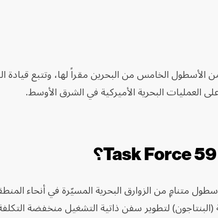
ة المهام (Task Force 59) ضمن الأسطول الخامس من البحرين مقراً لها، وتتبع قيادة
على العمليات البحرية الأميركية في الشرق الأوسط.
 اختبار ونشر أسطول متنامٍ من الزوارق البحرية المسيّرة في أنحاء المن
ية (البنتاجون) لتطوير سفن ذاتية التشغيل منخفضة التكلفة