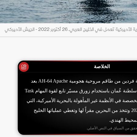
الخلاصة
أنقذت القوات الأميركية فردين من طاقم مروحية هجومية AH-64 Apache بعد
سقوطها قرب سواحل سلطنة عُمان باستخدام زورق مسيّر تابع لقوة المهام Task
حدة متخصصة في الأنظمة غير المأهولة بالبحرية الأميركية، التي
تأسست في سبتمبر 2021 وتتخذ من البحرين مقراً لها وتغطي عملياتها الخليج
محيط الهندي.
حقق من السياق في النص الأصلي.