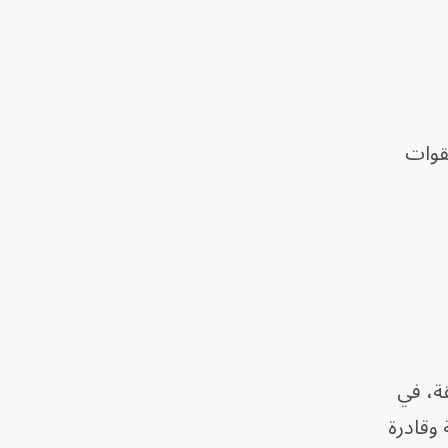
 القوات
طقة، في
 وقادرة