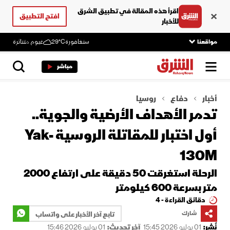
اقرأ هذه المقالة في تطبيق الشرق
افتح التطبيق
للأخبار
مواقعنا
سنغافورة
29°C
غيوم متناثرة
مباشر
أخبار
دفاع
روسيا
تدمر الأهداف الأرضية والجوية..
أول اختبار للمقاتلة الروسية Yak-
130M
الرحلة استغرقت 50 دقيقة على ارتفاع 2000
متر بسرعة 600 كيلومتر
دقائق القراءة - 4
شارك
تابع آخر الأخبار على واتساب
نُشر:
01 يوليو 2026 15:45
آخر تحديث:
01 يوليو 2026 15:46