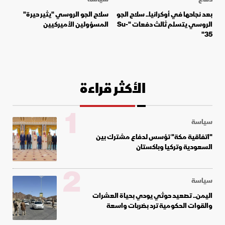
بعد نجاحها في أوكرانيا.. سلاح الجو
سلاح الجو الروسي "يثير حيرة"
الروسي يتسلم ثالث دفعات "Su-
المسؤولين الأميركيين
35"
الأكثر قراءة
1
سياسة
"اتفاقية مكة" تؤسس لدفاع مشترك بين
السعودية وتركيا وباكستان
2
سياسة
اليمن.. تصعيد حوثي يودي بحياة العشرات
والقوات الحكومية ترد بضربات واسعة