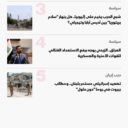
3
سياسة
شبح الحرب يخيم على إثيوبيا.. هل ينهار "سلام
بريتوريا" بين أديس أبابا وتيجراي؟
4
سياسة
العراق.. الزيدي يوجه برفع الاستعداد القتالي
للقوات الأمنية والعسكرية
5
حرب إيران
تصعيد إسرائيلي مستمر بلبنان.. ومطالب
بيروت في روما "دون حلول"