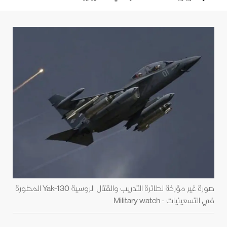
صورة غير مؤرخة لطائرة التدريب والقتال الروسية Yak-130 المطورة
في التسعينيات - Military watch