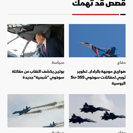
قصص قد تهمك
دفاع
سياسة
صواريخ موجهة بالرادار.. تطوير
بوتين يكشف النقاب عن مقاتلة
ثوري لمقاتلات سوخوي Su-35S
سوخوي "شبحية" جديدة
الروسية
دفاع
سياسة