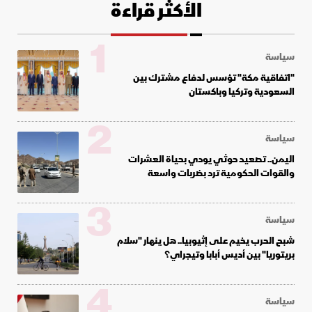
الأكثر قراءة
1
سياسة
"اتفاقية مكة" تؤسس لدفاع مشترك بين
السعودية وتركيا وباكستان
2
سياسة
اليمن.. تصعيد حوثي يودي بحياة العشرات
والقوات الحكومية ترد بضربات واسعة
3
سياسة
شبح الحرب يخيم على إثيوبيا.. هل ينهار "سلام
بريتوريا" بين أديس أبابا وتيجراي؟
4
سياسة