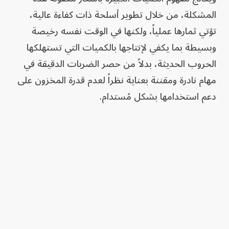
المشكلة، من خلال تطوير أسلحة ذات كفاءة عالية،
تؤتي ثمارها عملياً، ولكنها في الوقت نفسه رخيصة
وبسيطة بما يكفي لإنتاجها بالكميات التي تستهلكها
الحروب الحديثة، بدلاً من حصر الضربات الدقيقة في
مهام نادرة ومقننة بعناية نظراً لعدم قدرة المخزون على
دعم استخدامها بشكل مُستدام.