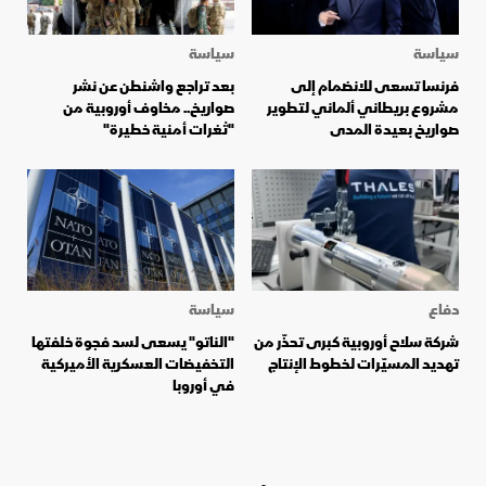
سياسة
سياسة
فرنسا تسعى للانضمام إلى
بعد تراجع واشنطن عن نشر
مشروع بريطاني ألماني لتطوير
صواريخ.. مخاوف أوروبية من
صواريخ بعيدة المدى
"ثغرات أمنية خطيرة"
دفاع
سياسة
شركة سلاح أوروبية كبرى تحذّر من
"الناتو" يسعى لسد فجوة خلفتها
تهديد المسيّرات لخطوط الإنتاج
التخفيضات العسكرية الأميركية
في أوروبا