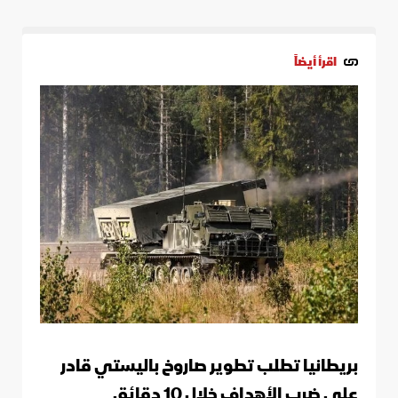
اقرأ أيضاً
بريطانيا تطلب تطوير صاروخ باليستي قادر
على ضرب الأهداف خلال 10 دقائق