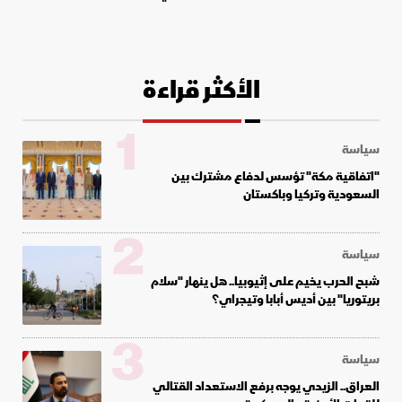
الأكثر قراءة
1
سياسة
"اتفاقية مكة" تؤسس لدفاع مشترك بين
السعودية وتركيا وباكستان
2
سياسة
شبح الحرب يخيم على إثيوبيا.. هل ينهار "سلام
بريتوريا" بين أديس أبابا وتيجراي؟
3
سياسة
العراق.. الزيدي يوجه برفع الاستعداد القتالي