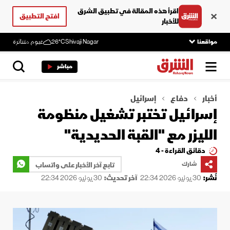
اقرأ هذه المقالة في تطبيق الشرق
افتح التطبيق
للأخبار
مواقعنا
Shivaji Nagar
26°C
غيوم متناثرة
مباشر
أخبار
دفاع
إسرائيل
إسرائيل تختبر تشغيل منظومة
الليزر مع "القبة الحديدية"
دقائق القراءة - 4
شارك
تابع آخر الأخبار على واتساب
نُشر:
30 يونيو 2026 22:34
آخر تحديث:
30 يونيو 2026 22:34