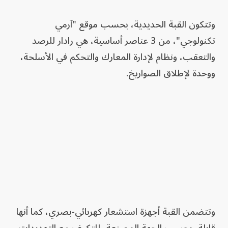
وتتكون القبة الحديدية، بحسب موقع "آرمي
تكنولوجي"، من 3 عناصر أساسية، هي رادار للرصد
والتعقب، ونظام لإدارة المعارك والتحكم في الأسلحة،
ووحدة لإطلاق الصواريخ.
وتتضمن القبة أجهزة استشعار كهربائي-بصري، كما أنها
قابلة، بحسب الجهة المصنعة، للتكيف مع التهديدات