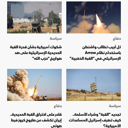
دفاع
سياسة
تل أبيب تطالب واشنطن
شكوك أميركية بشأن قدرة القبة
باستخدام نظام Arrow
الحديدية الإسرائيلية على صد
الإسرائيلي في "القبة الذهبية"
صواريخ "حزب الله"
سياسة
دفاع
تجديد "القبة" وشراء الأسلحة..
قادر على اختراق القبة الحديدية..
كيف تصرف إسرائيل المساعدات
إيران تكشف عن صاروخ كروز فرط
الأميركية؟
صوتي