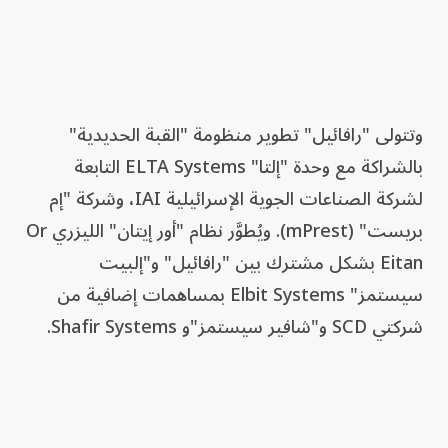
وتتولى "رافائيل" تطوير منظومة "القبة الحديدية"
بالشراكة مع وحدة "إلتا" ELTA Systems التابعة
لشركة الصناعات الجوية الإسرائيلية IAI، وشركة "إم
بريست" (mPrest). ويُطوَّر نظام "أور إيتان" الليزري Or
Eitan بشكل مشترك بين "رافائيل" و"إلبيت
سيستمز" Elbit Systems بمساهمات إضافية من
شركتي SCD و"شافير سيستمز"و Shafir Systems.