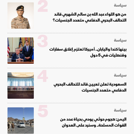
2
سياسة
من هو اللواء عبد الله بن سالم الشهري قائد
التحالف البحري الدفاعي متعدد الجنسيات؟
3
سياسة
بينها كندا واليابان.. أميركا تعتزم إغلاق سفارات
وقنصليات في 5 دول
4
سياسة
السعودية تعلن تعيين قائد للتحالف البحري
الدفاعي متعدد الجنسيات
5
سياسة
اليمن: هجوم حوثي يودي بحياة عدد من
القوات المسلحة.. وسنرد على العدوان