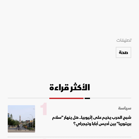
تصنيفات
صحة
الأكثر قراءة
1
سياسة
شبح الحرب يخيم على إثيوبيا.. هل ينهار "سلام
بريتوريا" بين أديس أبابا وتيجراي؟