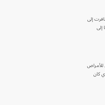
ت منطقة موبوءة في بلدها في 30 أبريل، وسافرت إلى
 إلى
 للأمراض
من المواطن الإيطالي (25 عاماً) الذي كان