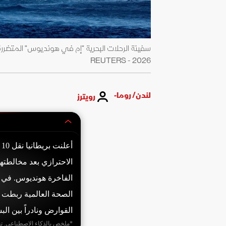
2026 - REUTERS
لندن/ روما-
رويترز
أ
الاحترازي بعد مخالطته
الفاخرة هونديوس. في إ
القوارض ونادراً بين الب
*ملخص بالذكاء الاصطناعي. ت