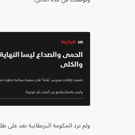
اقرأ أيضاً
الحمى والصداع ليسا النهاية..
والكلى
كشفت إصابات فيروس "هانتا" على سفينة سياحية خطورة عدوى ن
وليس بانتشار واسع بين البشر مثل كورونا.
ولم ترد الحكومة البريطانية بعد على 