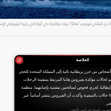
الخلاصة
علنت بريطانيا نقل 10 أشخاص من جزر بريطانية نائية إلى المملكة المتحدة للحجر
م لحالات مؤكدة بفيروس هانتا المرتبط بسفينة الرحلات
يطاليا، تُجرى فحوص لسائحتين مشتبه بإصابتهما. منظمة
الصحة العالمية ربطت 9 حالات بالسفينة وأكدت أن الفيروس ينتشر أساساً عبر
شر.
حقق من السياق في النص الأصلي.