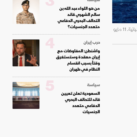
3
من هو اللواء عبد الله بن
سالم الشهري قائد
التحالف البحري الدفاعي
متعدد الجنسيات؟
سفينة الرحلات البحرية "إم في هونديوس" المتضررة من تفشي فيروس "هانتا" ميناء غراناديلا دي أبونا في جزيرة تينيريفي الإسبانية. 11 مايو
4
حرب إيران
واشنطن: المفاوضات مع
إيران معقدة وستستغرق
وقتاً بسبب انقسام
النظام في طهران
5
سياسة
السعودية تعلن تعيين
قائد للتحالف البحري
الدفاعي متعدد
الجنسيات