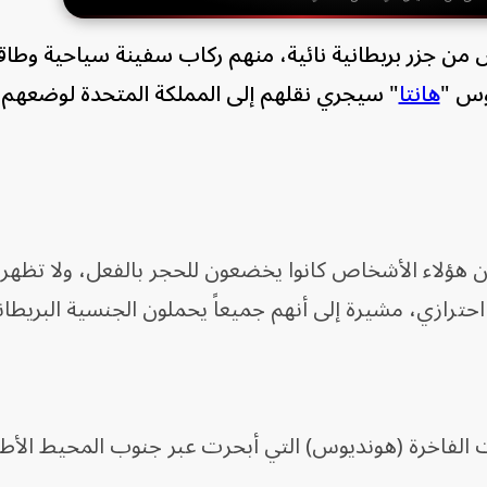
نيا، الثلاثاء، أن 10 أشخاص من جزر بريطانية نائية، منهم ركاب سفينة سياحية 
وس "
هانتا
" سيجري نقلهم إلى المملكة المتحدة لوضعهم 
إن هؤلاء الأشخاص كانوا يخضعون للحجر بالفعل، ولا تظهر
ترازي، مشيرة إلى أنهم جميعاً يحملون الجنسية البريطاني
 الفاخرة (هونديوس) التي أبحرت عبر جنوب المحيط الأط