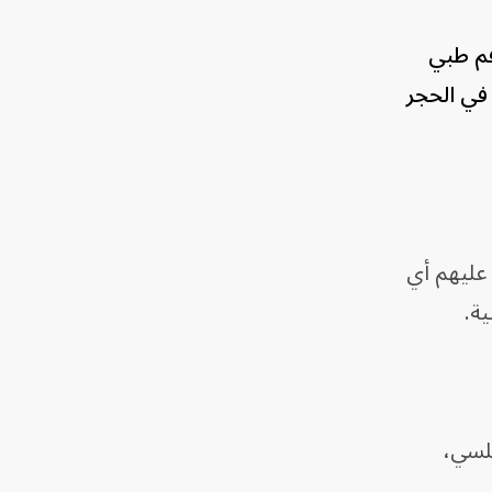
وطاقم طبي
في الحجر
 عليهم أي
ة.
لسي،