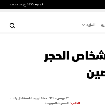
أبو غريب
35°C
سماء صافية
يو
المزيد
حول العالم
الصفحة الأخيرة
س هانتا".. بريطانيا تُدخل 10 أشخاص الحجر
اقتصاد
رياضة
صين
"فيروس هانتا".. خطة أوروبية لاستقبال ركاب
التالي:
السفينة الموبوءة