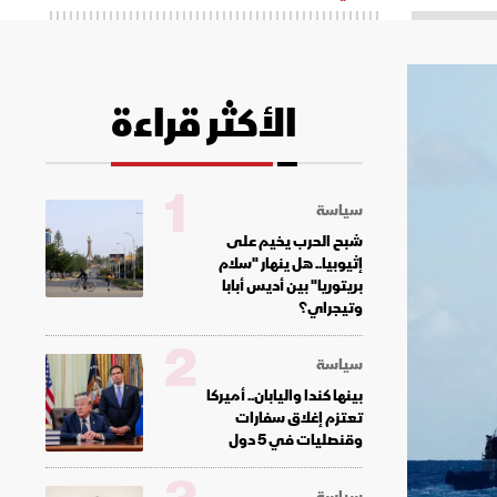
الأكثر قراءة
1
سياسة
شبح الحرب يخيم على
إثيوبيا.. هل ينهار "سلام
بريتوريا" بين أديس أبابا
وتيجراي؟
2
سياسة
بينها كندا واليابان.. أميركا
تعتزم إغلاق سفارات
وقنصليات في 5 دول
سياسة