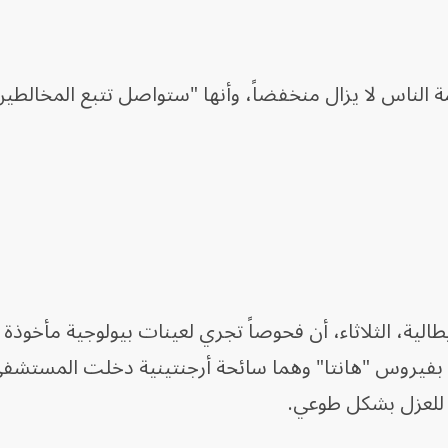
 الناس لا يزال منخفضاً، وأنها "ستواصل تتبع المخالطين
لية، الثلاثاء، أن فحوصاً تجري لعينات بيولوجية مأخوذة
بفيروس "هانتا" وهما سائحة أرجنتينية دخلت المستشف
 للعزل بشكل طوعي.