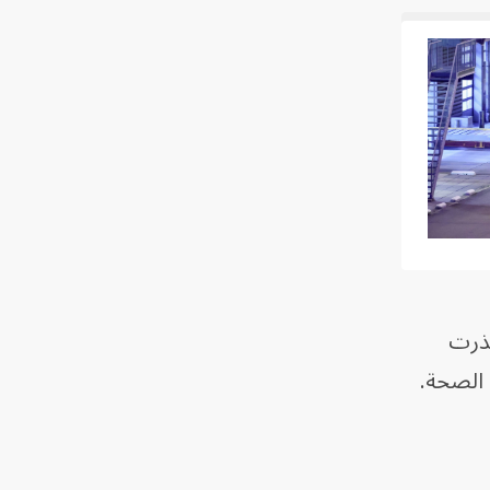
حذرت
 الصحة.