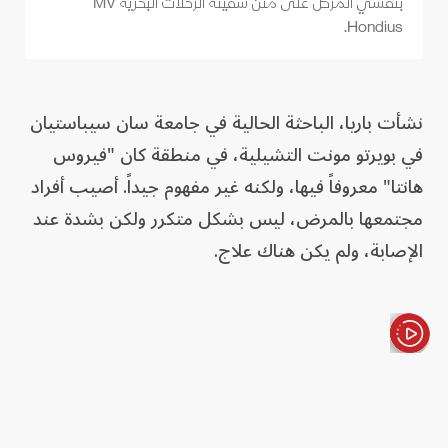
بتفشي المرض على متن سفينة الرحلات البحرية MV
Hondius.
نشأت باريا، الباحثة الحالية في جامعة سان سيباستيان
في بويرتو مونت التشيلية، في منطقة كان "فيروس
هانتا" معروفاً فيها، ولكنه غير مفهوم جيداً. أصيب أفراد
مجتمعها بالمرض، ليس بشكل متكرر ولكن بشدة عند
الإصابة، ولم يكن هناك علاج.
الأخبار باختصار