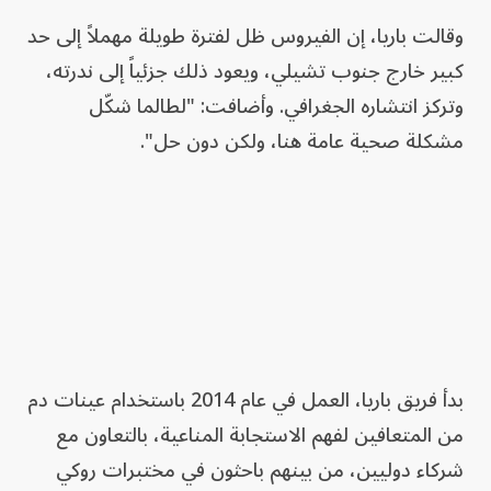
وقالت باريا، إن الفيروس ظل لفترة طويلة مهملاً إلى حد
كبير خارج جنوب تشيلي، ويعود ذلك جزئياً إلى ندرته،
وتركز انتشاره الجغرافي. وأضافت: "لطالما شكّل
مشكلة صحية عامة هنا، ولكن دون حل".
بدأ فريق باريا، العمل في عام 2014 باستخدام عينات دم
من المتعافين لفهم الاستجابة المناعية، بالتعاون مع
شركاء دوليين، من بينهم باحثون في مختبرات روكي