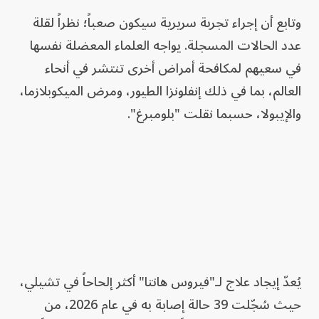
وتابع أن إجراء تجربة سريرية سيكون صعباً؛ نظراً لقلة
عدد الحالات المسجلة. يواجه العلماء المعضلة نفسها
في سعيهم لمكافحة أمراض أخرى تنتشر في أنحاء
العالم، بما في ذلك إنفلونزا الطيور، ومرض الميكوبلازما،
والإيبولا، حسبما نقلت "بلومبرغ".
يُعدّ إيجاد علاج لـ"فيروس هانتا" أكثر إلحاحاً في تشيلي،
حيث سُجّلت 39 حالة إصابة به في عام 2026، من