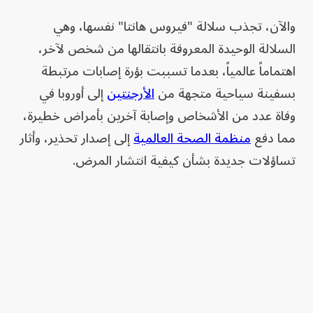
والآن، تجذب سلالة "فيروس هانتا" نفسها، وهي
السلالة الوحيدة المعروفة بانتقالها من شخص لآخر،
اهتماماً عالمياً، بعدما تسببت بؤرة إصابات مرتبطة
بسفينة سياحية متجهة من
الأرجنتين
إلى أوروبا في
وفاة عدد من الأشخاص وإصابة آخرين بأمراض خطيرة،
مما دفع
منظمة الصحة العالمية
إلى إصدار تحذير، وأثار
تساؤلات جديدة بشأن كيفية انتشار المرض.