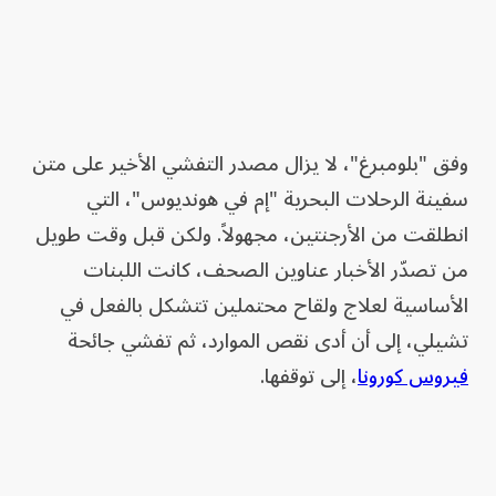
وفق "بلومبرغ"، لا يزال مصدر التفشي الأخير على متن
سفينة الرحلات البحرية "إم في هونديوس"، التي
انطلقت من الأرجنتين، مجهولاً. ولكن قبل وقت طويل
من تصدّر الأخبار عناوين الصحف، كانت اللبنات
الأساسية لعلاج ولقاح محتملين تتشكل بالفعل في
تشيلي، إلى أن أدى نقص الموارد، ثم تفشي جائحة
فيروس كورونا
، إلى توقفها.