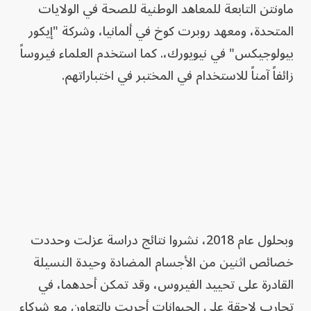
ماونتن التابعة للمعاهد الوطنية للصحة في الولايات
المتحدة، ومعهد روبرت كوخ في ألمانيا، وشركة "إيكور
بيولوجيكس" في نيويورك،. كما استخدم العلماء فيروساً
زائفاً آمناً للاستخدام في المختبر في اختباراتهم.
وبحلول عام 2018، نشروا نتائج دراسة عزلت وحددت
خصائص اثنين من الأجسام المضادة وحيدة النسيلة
القادرة على تحييد الفيروس، وقد تمكن أحدهما، في
تجارب لاحقة على الحيوانات أجريت بالتعاون مع شركاء