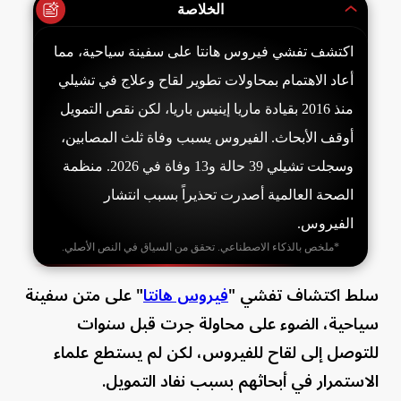
الخلاصة
اكتشف تفشي فيروس هانتا على سفينة سياحية، مما
أعاد الاهتمام بمحاولات تطوير لقاح وعلاج في تشيلي
منذ 2016 بقيادة ماريا إينيس باريا، لكن نقص التمويل
أوقف الأبحاث. الفيروس يسبب وفاة ثلث المصابين،
وسجلت تشيلي 39 حالة و13 وفاة في 2026. منظمة
الصحة العالمية أصدرت تحذيراً بسبب انتشار
الفيروس.
*ملخص بالذكاء الاصطناعي. تحقق من السياق في النص الأصلي.
سلط اكتشاف تفشي "
فيروس هانتا
" على متن سفينة
سياحية، الضوء على محاولة جرت قبل سنوات
للتوصل إلى لقاح للفيروس، لكن لم يستطع علماء
الاستمرار في أبحاثهم بسبب نفاد التمويل.