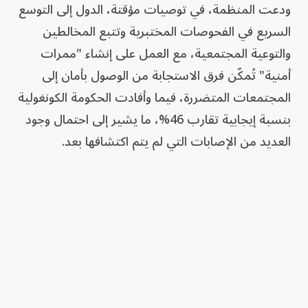
ودعت المنظمة، في توصيات مؤقتة، الدول إلى التوسع
السريع في الفحوصات المختبرية وتتبع المخالطين
والتوعية المجتمعية، مع العمل على إنشاء "ممرات
أمنية" تُمكّن فرق الاستجابة من الوصول بأمان إلى
المجتمعات المتضررة، فيما وأفادت الحكومة الكونغولية
بنسبة إيجابية تقارب 46%، ما يشير إلى احتمال وجود
العديد من الإصابات التي لم يتم اكتشافها بعد.