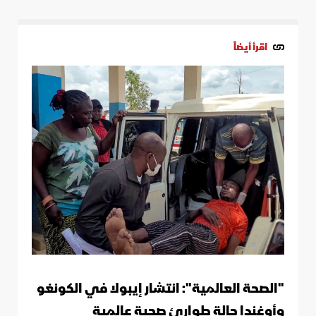
اقرأ أيضاً
"الصحة العالمية": انتشار إيبولا في الكونغو
وأوغندا حالة طوارئ صحية عالمية