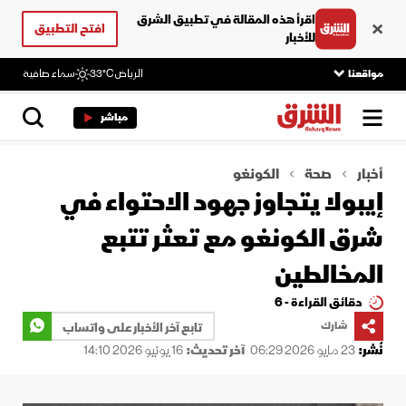
اقرأ هذه المقالة في تطبيق الشرق
افتح التطبيق
للأخبار
مواقعنا
الرياض
33°C
سماء صافية
مباشر
أخبار
صحة
الكونغو
إيبولا يتجاوز جهود الاحتواء في
شرق الكونغو مع تعثر تتبع
المخالطين
دقائق القراءة - 6
شارك
تابع آخر الأخبار على واتساب
نُشر:
23 مايو 2026 06:29
آخر تحديث:
16 يونيو 2026 14:10