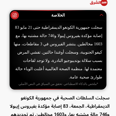
الشرق
الخلاصة
سجلت جمهورية الكونغو الديمقراطية حتى 21 مايو 83
إصابة مؤكدة بفيروس إيبولا و746 حالة مشتبه بها، مع
1603 مخالطين. ينتشر الفيروس في 3 مقاطعات، منها
كيفو الجنوبية، وسجلت أوغندا حالتين. تفشي المرض
بسبب سلالة بونديبوجيو النادرة، ولا توجد لقاحات
معتمدة لها. منظمة الصحة العالمية أعلنت الوباء حالة
طوارئ صحية عامة.
*ملخص بالذكاء الاصطناعي. تحقق من السياق في النص الأصلي.
سجلت السلطات الصحية في جمهورية الكونغو
الديمقراطية، الجمعة، 83 إصابة مؤكدة بفيروس إيبولا
و746 حالة مشتبه بها، و1603 مخالطين تم تحديدهم