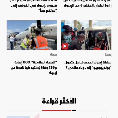
أميركا تعتزم تعليق تأشيرات من
الصحة العالمية ترفع تقييم خطر
زاروا البلدان المتضررة من الإيبولا
فيروس إيبولا في الكونغو إلى
"مرتفع جداً"
صحة
صحة
سلالة إيبولا الجديدة.. هل يتحول
"الصحة العالمية": 600 إصابة
"بونديبوجيو" إلى وباء عالمي؟
و139 وفاة يُشتبه أنها ناجمة عن
إيبولا
الأكثر قراءة