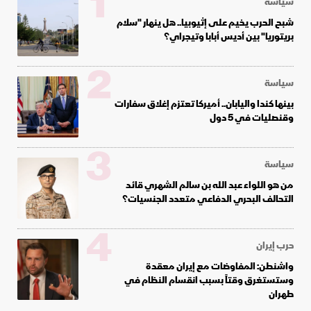
1
سياسة
شبح الحرب يخيم على إثيوبيا.. هل ينهار "سلام
بريتوريا" بين أديس أبابا وتيجراي؟
2
سياسة
بينها كندا واليابان.. أميركا تعتزم إغلاق سفارات
وقنصليات في 5 دول
3
سياسة
من هو اللواء عبد الله بن سالم الشهري قائد
التحالف البحري الدفاعي متعدد الجنسيات؟
4
حرب إيران
واشنطن: المفاوضات مع إيران معقدة
وستستغرق وقتاً بسبب انقسام النظام في
طهران