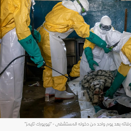
اته بعد يوم واحد من دخوله المستشفى - "نيويورك تايمز"