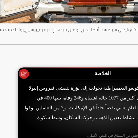
كاثوليكي سيلفستر أتاما الذي توفي نتيجة الإصابة بفيروس إيبولا لدفنه 
الخلاصة
كونغو الديمقراطية تحولت إلى بؤرة لتفشي فيروس إيبولا
منذ 15 مايو، مع تسجيل أكثر من 1077 حالة اشتباه و246 وفاة، بينها 400 في
مونجبوالو. المستشفى العام يعاني نقصاً حاداً في الإمكانات، و7 من العاملين توفوا.
 بنشاط تعدين الذهب وحركة السكان، وسط شكوك
حقق من السياق في النص الأصلي.