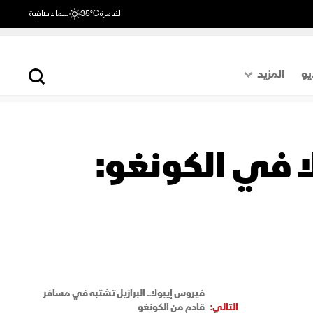
القاهرة
35°C
سماء صافية
يو
المزيد
حول العالم
الصفحة الأخيرة
 في الكونغو:
اقتصاد
رياضة
فيروس إيبولا.. البرازيل تشتبه في مسافر
التالي:
قادم من الكونغو