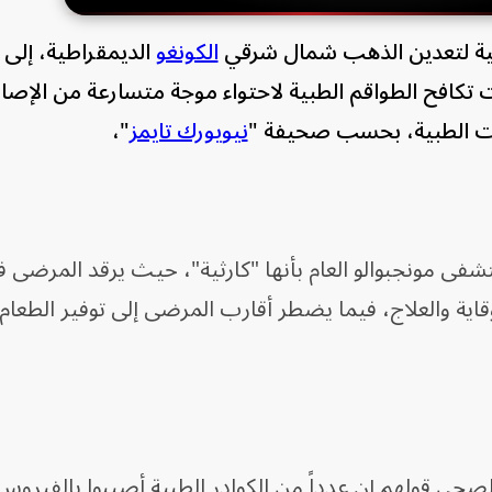
ائية لتعدين الذهب شمال شرقي
الكونغو
الديمقراطية، إلى ب
تكافح الطواقم الطبية لاحتواء موجة متسارعة من الإصا
ات الطبية، بحسب صحيفة "
نيويورك تايمز
"،
 مونجبوالو العام بأنها "كارثية"، حيث يرقد المرضى ف
ية والعلاج، فيما يضطر أقارب المرضى إلى توفير الطعام 
صحي قولهم إن عدداً من الكوادر الطبية أصيبوا بالفيروس