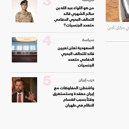
3
من هو اللواء عبد الله بن
سالم الشهري قائد
التحالف البحري الدفاعي
متعدد الجنسيات؟
في مكان آمن
4
سياسة
السعودية تعلن تعيين
قائد للتحالف البحري
الدفاعي متعدد
الجنسيات
5
حرب إيران
واشنطن: المفاوضات مع
إيران معقدة وستستغرق
وقتاً بسبب انقسام
النظام في طهران