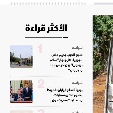
الأكثر قراءة
1
سياسة
شبح الحرب يخيم على
إثيوبيا.. هل ينهار "سلام
بريتوريا" بين أديس أبابا
وتيجراي؟
2
سياسة
بينها كندا واليابان.. أميركا
تعتزم إغلاق سفارات
وقنصليات في 5 دول
سياسة