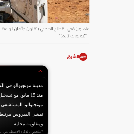
عاملون في القطاع الصحي ينقلون جثمان الواعظ ال
- "نيويورك تايمز"
الشرق
مدينة مونجبوالو في ال
تفشي الفيروس مرتبط
ومقاومة محلية.
*ملخص بالذكاء الاصطناعي. ت