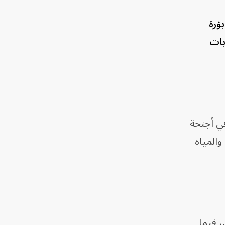
ؤرة
بات
ي أجنحة
والمياه
، فيما