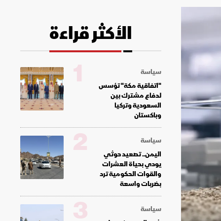
الأكثر قراءة
1
سياسة
"اتفاقية مكة" تؤسس
لدفاع مشترك بين
السعودية وتركيا
وباكستان
2
سياسة
اليمن.. تصعيد حوثي
يودي بحياة العشرات
والقوات الحكومية ترد
بضربات واسعة
3
سياسة