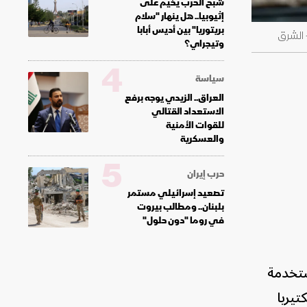
شبح الحرب يخيم على
إثيوبيا.. هل ينهار "سلام
بريتوريا" بين أديس أبابا
 الشرق
وتيجراي؟
4
سياسة
العراق.. الزيدي يوجه برفع
الاستعداد القتالي
للقوات الأمنية
والعسكرية
5
حرب إيران
تصعيد إسرائيلي مستمر
بلبنان.. ومطالب بيروت
في روما "دون حلول"
 باسم GLP-1والمستخدمة
يريا