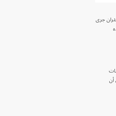
فئران جرى
ه
بات
 أن