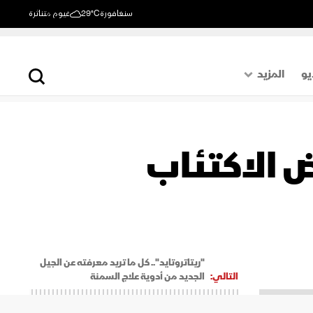
سنغافورة
29°C
غيوم متناثرة
يو
المزيد
حول العالم
الصفحة الأخيرة
ض الاكتئاب
اقتصاد
رياضة
"ريتاتروتايد".. كل ما تريد معرفته عن الجيل
التالي:
الجديد من أدوية علاج السمنة