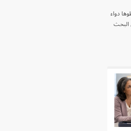
وها دواء
ى البحث