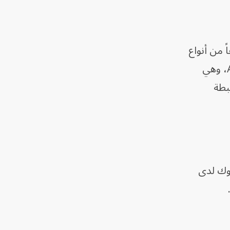
ً من أنواع
البكتيريا العصوية الموجبة وتنتج هذه البكتيريا مركباً أولياً يدخل في تكوين مادة تعرف باسم 2-AG، وهي
بطة
لوك لدى