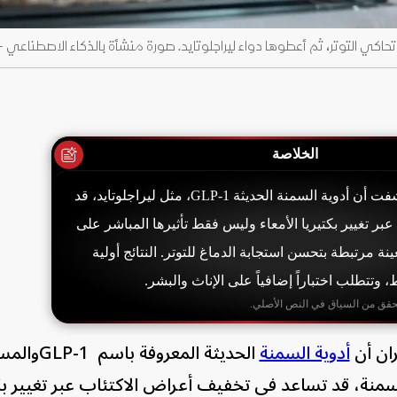
كي التوتر، ثم أعطوها دواء ليراجلوتايد. صورة منشأة بالذكاء الاصطناعي -
الخلاصة
دراسة على الفئران كشفت أن أدوية السمنة الحديثة GLP-1، مثل ليراجلوتايد، قد
بر تغيير بكتيريا الأمعاء وليس فقط تأثيرها المباشر على
عينة مرتبطة بتحسن استجابة الدماغ للتوتر. النتائج أولية
تتطلب اختباراً إضافياً على الإناث والبشر.
حقق من السياق في النص الأصلي.
ان أن
أدوية السمنة
الحديثة المعروفة
نة، قد تساعد في تخفيف أعراض الاكتئاب عبر تغيير بكت