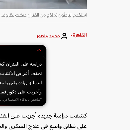
استخدم الباحثون نماذج من الفئران عرضت لظروف تحا
القاهرة -
محمد منصور
تخفف أعراض الاكتئاب ع
الدماغ. زيادة بكتيريا م
وأجريت على ذكور فقط، و
*ملخص بالذكاء الاصطناعي. ت
كشفت دراسة جديدة أجريت على الفئر
على نطاق واسع في علاج السكري والسم