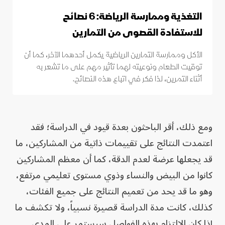
التغذية وممارسة الرياضة: 6 نصائح
للاستفادة القصوى من التمارين
الأكل وممارسة التمارين الرياضية يكمل أحدهما الآخر، كما أن
توقيت الطعام ونوعيته لهما تأثير مهم على ما تشعر به
أثناء التمرين، لذا فكر في اتباع هذه النصائح.
ومع ذلك، أقر الباحثون بعدة قيود في الدراسة؛ فقد
اعتمدت النتائج على تقييمات ذاتية من المشاركين، ما
قد يجعلها عرضة لعدم الدقة، كما أن معظم المشاركين
كانوا من البيض والنساء وذوي مستوى تعليمي مرتفع،
وهو ما قد يحد من تعميم النتائج على جميع الفئات،
كذلك، كانت مدة الدراسة قصيرة نسبياً، ولا تكشف ما
إذا كان الالتزام بهذه الفواصل سيستمر على المدى