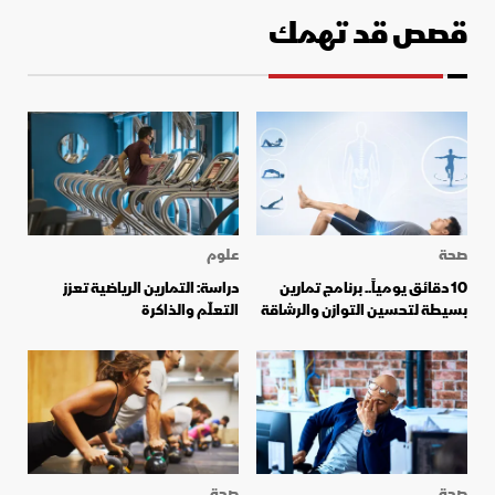
قصص قد تهمك
صحة
علوم
10 دقائق يومياً.. برنامج تمارين
دراسة: التمارين الرياضية تعزز
بسيطة لتحسين التوازن والرشاقة
التعلّم والذاكرة
صحة
صحة