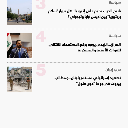
3
سياسة
شبح الحرب يخيم على إثيوبيا.. هل ينهار "سلام
بريتوريا" بين أديس أبابا وتيجراي؟
4
سياسة
العراق.. الزيدي يوجه برفع الاستعداد القتالي
للقوات الأمنية والعسكرية
5
حرب إيران
تصعيد إسرائيلي مستمر بلبنان.. ومطالب
بيروت في روما "دون حلول"