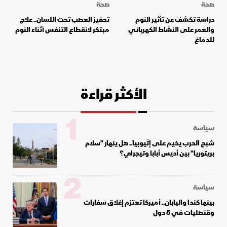
صحة
صحة
دراسة تكشف عن تأثير النوم
تحفيز العصب تحت اللسان.. علاج
والعمر على النشاط الكهربائي
مبتكر لانقطاع التنفس أثناء النوم
للدماغ
الأكثر قراءة
1
سياسة
شبح الحرب يخيم على إثيوبيا.. هل ينهار "سلام
بريتوريا" بين أديس أبابا وتيجراي؟
2
سياسة
بينها كندا واليابان.. أميركا تعتزم إغلاق سفارات
وقنصليات في 5 دول