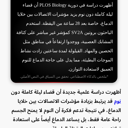
أظهرت دراسة في دورية PLOS Biology أن قضاء
ليلة كاملة دون نوم يزيد مؤشرات الاتصالات بين خلايا
الدماغ، خاصة بعد 28 ساعة من اليقظة. استخدم
الباحثون بروتين SV2A كمؤشر غير مباشر على كثافة
المشابك العصبية، ووجدوا ارتفاعاً في مناطق مثل
الحصين والمهاد. القيلولة لمدة ساعتين زادت نشاط
الموجات البطيئة، مما يدل على حاجة الدماغ للنوم
العميق لاستعادة التوازن.
*ملخص بالذكاء الاصطناعي. تحقق من السياق في النص الأصلي.
أظهرت دراسة علمية جديدة أن قضاء ليلة كاملة دون
نوم
قد يرتبط بزيادة مؤشرات الاتصالات بين خلايا
الدماغ، في نتيجة تدعم فكرة أن النوم لا يمنح الجسم
راحة عامة فقط، بل يساعد الدماغ أيضاً على استعادة