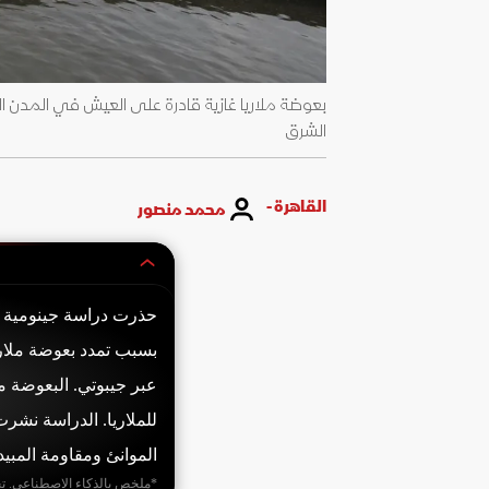
بعوضة ملاريا غازية قادرة على العيش في المدن الإ
الشرق
القاهرة -
محمد منصور
بسبب تمدد بعوضة ملاري
عبر جيبوتي. البعوضة 
الموانئ ومقاومة المبيد
*ملخص بالذكاء الاصطناعي. ت