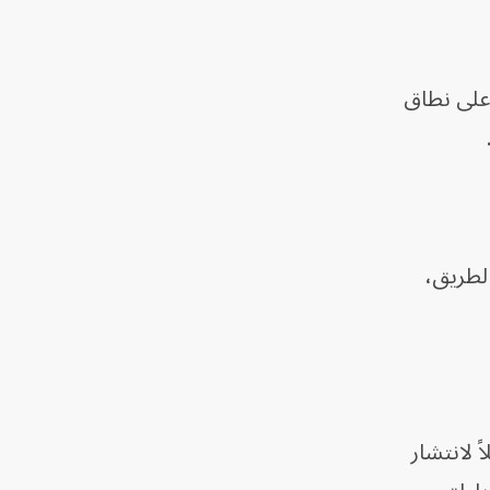
على نطاق
الطريق،
 لانتشار