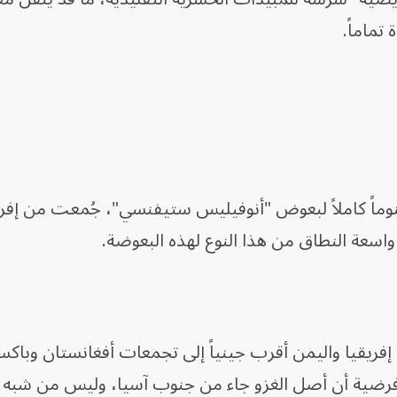
تماماً.
فريق دولي من الباحثين 645 جينوماً كاملاً لبعوض "أنوفيليس ستيفنسي"، جُمعت من إف
اسعة النطاق من هذا النوع لهذه البعوضة.
إفريقيا واليمن أقرب جينياً إلى تجمعات أفغانستان وباكس
رضية أن أصل الغزو جاء من جنوب آسيا، وليس من شبه ا