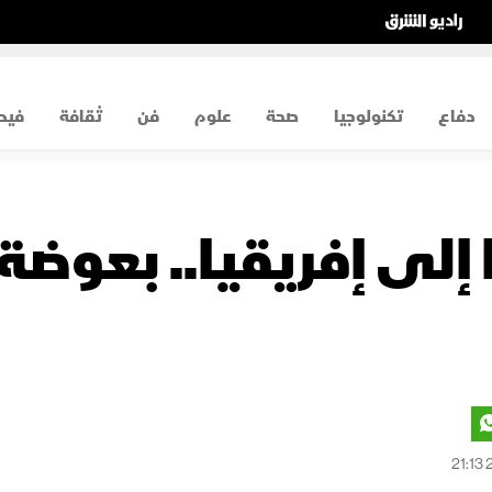
دفاع
تكنولوجيا
صحة
علوم
فن
ثقافة
فيد
لى إفريقيا.. بعوضة م