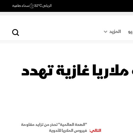
الرياض
32°C
سماء صافية
يو
المزيد
حول العالم
الصفحة الأخيرة
لاريا غازية تهدد
اقتصاد
رياضة
"الصحة العالمية" تحذر من تزايد مقاومة
التالي:
فيروس الملاريا للأدوية