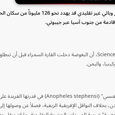
حذرت دراسة جينومية واسعة من خطر وبائي غير تقليدي قد يهدد نحو 126 مليو
قادمة من جنوب آسيا عبر جيبوتي.
وكشفت الدراسة، المنشورة في دورية Science، أن البعوضة دخلت القارة السمراء قبل أن 
كينيا، واليمن.
وتكمن خطورة بعوضة "أنوفيليس ستيفنسي" (Anopheles stephensi) في قدرت
، بخلاف النواقل الإفريقية الريفية، فضلاً عن وصولها إلى 
يضية" شرسة للمبيدات الحشرية التقليدية، ما قد ينقل مع