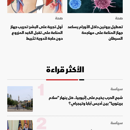
صحة
صحة
تعطيل بروتين داخل الأورام يساعد
أول تجربة على البشر: تدريب جهاز
جهاز المناعة على مهاجمة
المناعة على تقبل الكبد المزروع
السرطان
دون حاجة لأدوية تثبيط
الأكثر قراءة
1
سياسة
شبح الحرب يخيم على إثيوبيا.. هل ينهار "سلام
بريتوريا" بين أديس أبابا وتيجراي؟
2
سياسة