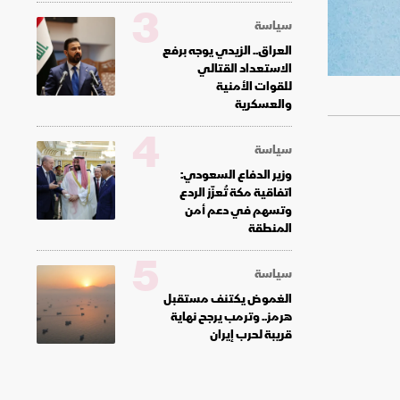
3
سياسة
العراق.. الزيدي يوجه برفع
الاستعداد القتالي
للقوات الأمنية
والعسكرية
4
سياسة
وزير الدفاع السعودي:
اتفاقية مكة تُعزّز الردع
وتسهم في دعم أمن
المنطقة
5
سياسة
الغموض يكتنف مستقبل
هرمز.. وترمب يرجح نهاية
قريبة لحرب إيران