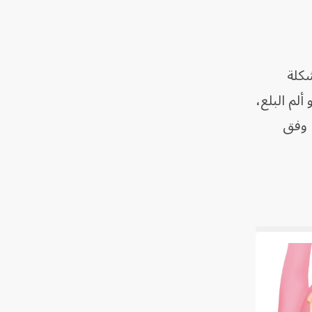
شكلة
ألم البلع،
، وفق