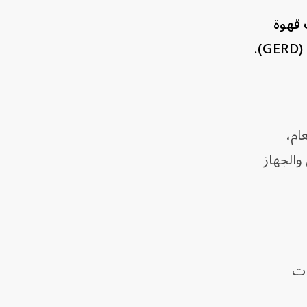
 قهوة
.
ام،
والجهاز
ات