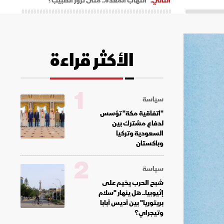
التالي:
التهاب المعدة.. متى تزور الطبيب؟
الأكثر قراءة
1
سياسة
"اتفاقية مكة" تؤسس
لدفاع مشترك بين
السعودية وتركيا
وباكستان
2
سياسة
شبح الحرب يخيم على
إثيوبيا.. هل ينهار "سلام
بريتوريا" بين أديس أبابا
وتيجراي؟