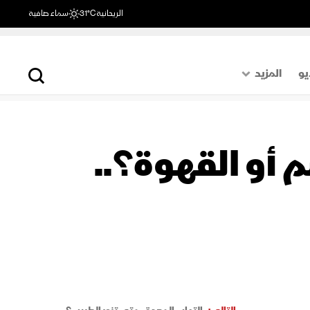
الريحانية
31°C
سماء صافية
يو
المزيد
حول العالم
الصفحة الأخيرة
 أو القهوة؟..
اقتصاد
رياضة