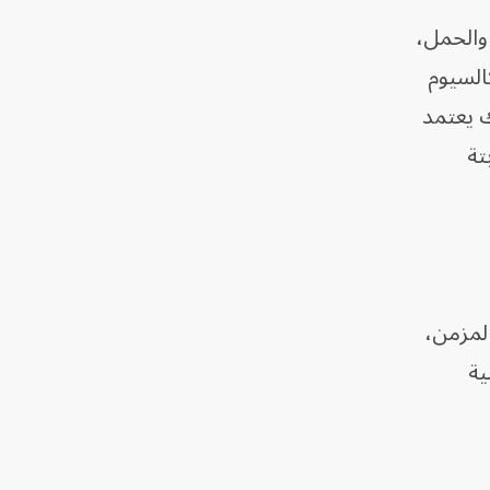
والحمل،
السيوم
ك يعتمد
تة
لمزمن،
ية