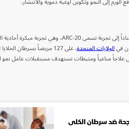
 الورم إلى النمو وتكوين أوعية دموية والانتشار.
استناداً إلى تجربة تسمى ARC-20، وهي تجربة مبكرة أحادي
ان في
الولايات المتحدة
، على 127 مريضاً بسرطان الخلايا
عل علاجاً مناعياً ومثبطات تستهدف مستقبلات عامل نمو ا
ناجحة ضد سرطان الكلى