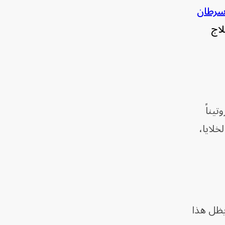
رطان
لاج
روتيناً
داخل الخلايا،
 يظل هذا