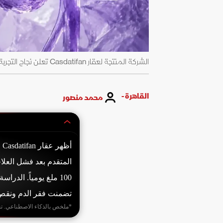
الشركة المنتجة لعقار Casdatifan تعلن نجاح التجربة ARC-20 في وقف انتشار سرطان الخلايا الكلوية النقيلي - arcusbio.com
القاهرة -
محمد منصور
أ
تضمنت فقر الدم ونقص ا
*ملخص بالذكاء الاصطناعي. ت