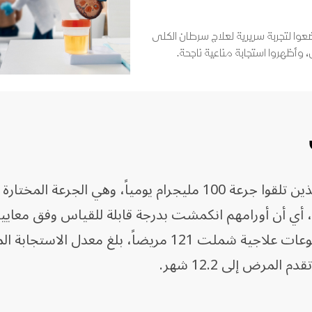
إذ أفاد باحثون بأن 9 مرضى خضعوا لتجربة سريرية لعلاج سرطان الكلى
، وأظهروا استجابة مناعية ناجحة.
أظهرت النتائج أن 35% من المرضى الذين تلقوا جرعة 100 مليجرام يومياً، وهي الجر
 أي أن أورامهم انكمشت بدرجة قابلة للقياس وفق معايير
السريرية، وفي تحليل مجمع لأربع مجموعات علاجية شملت 121 مريضاً، بلغ معدل الاس