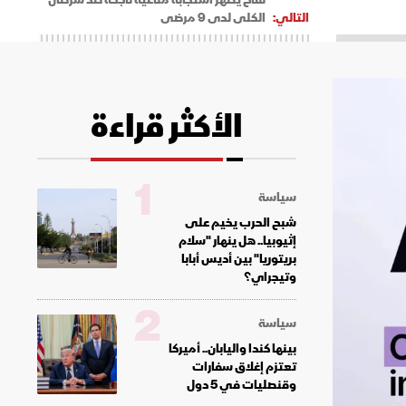
التالي:
الكلى لدى 9 مرضى
الأكثر قراءة
1
سياسة
شبح الحرب يخيم على
إثيوبيا.. هل ينهار "سلام
بريتوريا" بين أديس أبابا
وتيجراي؟
2
سياسة
بينها كندا واليابان.. أميركا
تعتزم إغلاق سفارات
وقنصليات في 5 دول