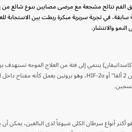
ريق الفم نتائج مشجعة مع مرضى مصابين بنوع شائع من
س
 سابقة، في تجربة سريرية مبكرة ربطت بين الاستجابة للع
النمو والانتشار.
لعقار، المعروف باسم Casdatifan (كاسداتيفان) ينتمي إلى فئة من العلاج الموجه تستهدف ب
يسمى "عامل نقص الأكسجين المحرض 2 ألفا" أو HIF-2α، وهو بروتين يعمل كأنه مفتاح 
كسجين.
هو أكثر أنواع سرطان الكلى شيوعاً لدى البالغين، يمكن أن