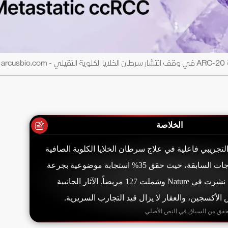
الخلاصة
ظهر عقار Casdatifan التجريبي فاعلية في علاج سرطان الخلايا الكلوية الصافية
المتقدم بعد فشل العلاجات السابقة، حيث حقق 35% استجابة موضوعية بجرعة
100 ملغ يومياً. الدراسة نشرت في Nature وشملت 127 مريضاً. الآثار الجانبية
لأكسجين، والعقار لا يزال قيد التجارب السريرية.
حقق من السياق في النص الأصلي.