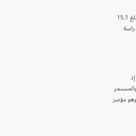
وفي تحليل لاحق، وصل متوسط البقاء دون تقدم المرض في مجموعة جرعة 100 مليجرام يومياً بلغ 15.1
م الدراسة
إذ
والمستمر
وهو مؤشر