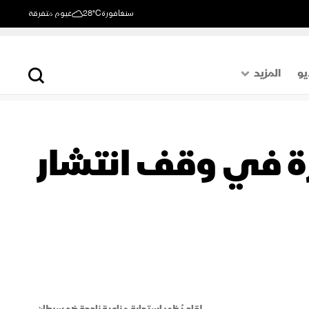
سنغافورة
28°C
غيوم متفرقة
يو
المزيد
حول العالم
الصفحة الأخيرة
رة في وقف انتشار
اقتصاد
رياضة
لقاح يُظهر استجابة مناعية ناجحة ضد سرطان