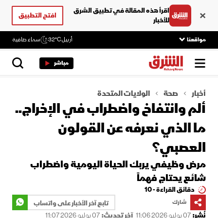
اقرأ هذه المقالة في تطبيق الشرق
افتح التطبيق
للأخبار
مواقعنا
أربيل
32°C
سماء صافية
مباشر
أخبار
صحة
الولايات المتحدة
ألم وانتفاخ واضطراب في الإخراج..
ما الذي نعرفه عن القولون
العصبي؟
مرض وظيفي يربك الحياة اليومية واضطراب
شائع يحتاج فهماً
دقائق القراءة - 10
شارك
تابع آخر الأخبار على واتساب
نُشر:
07 يوليو 2026 11:06
آخر تحديث:
07 يوليو 2026 11:07