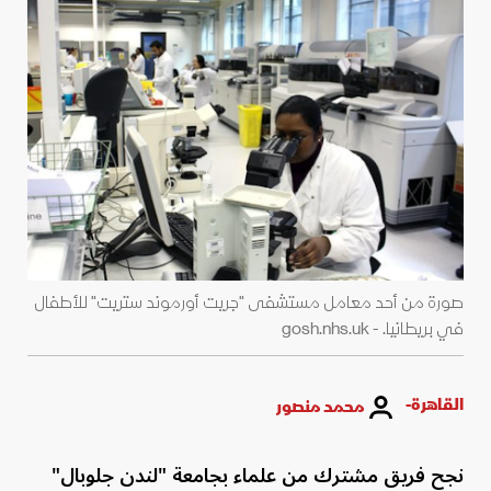
صورة من أحد معامل مستشفى "جريت أورموند ستريت" للأطفال
في بريطانيا. - gosh.nhs.uk
القاهرة-
محمد منصور
نجح فريق مشترك من علماء بجامعة "لندن جلوبال"