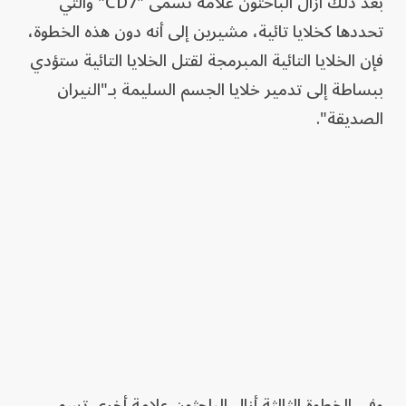
بعد ذلك أزال الباحثون علامة تسمى "CD7" والتي
تحددها كخلايا تائية، مشيرين إلى أنه دون هذه الخطوة،
فإن الخلايا التائية المبرمجة لقتل الخلايا التائية ستؤدي
ببساطة إلى تدمير خلايا الجسم السليمة بـ"النيران
الصديقة".
وفي الخطوة الثالثة أزال الباحثون علامة أخرى تسمى