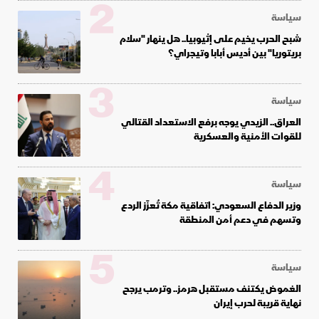
2
سياسة
شبح الحرب يخيم على إثيوبيا.. هل ينهار "سلام
بريتوريا" بين أديس أبابا وتيجراي؟
3
سياسة
العراق.. الزيدي يوجه برفع الاستعداد القتالي
للقوات الأمنية والعسكرية
4
سياسة
وزير الدفاع السعودي: اتفاقية مكة تُعزّز الردع
وتسهم في دعم أمن المنطقة
5
سياسة
الغموض يكتنف مستقبل هرمز.. وترمب يرجح
نهاية قريبة لحرب إيران