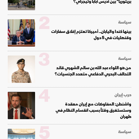
بريتوريا" بين أديس أبابا وتيجراي؟
2
سياسة
بينها كندا واليابان.. أميركا تعتزم إغلاق سفارات
وقنصليات في 5 دول
3
سياسة
من هو اللواء عبد الله بن سالم الشهري قائد
التحالف البحري الدفاعي متعدد الجنسيات؟
4
حرب إيران
واشنطن: المفاوضات مع إيران معقدة
وستستغرق وقتاً بسبب انقسام النظام في
طهران
5
سياسة