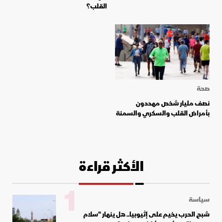
القلب؟
صحة
نصف مليار شخص مهددون
بأمراض القلب والسكري والسمنة
الأكثر قراءة
1
سياسة
شبح الحرب يخيم على إثيوبيا.. هل ينهار "سلام