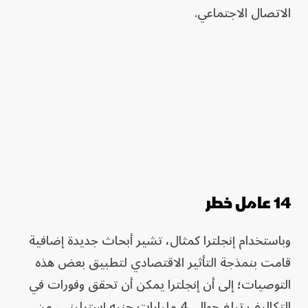
الاتصال الاجتماعي.
14 عامل خطر
وباستخدام إنجلترا كمثال، تشير أبحاث جديدة إضافية
قامت بنمذجة التأثير الاقتصادي لتطبيق بعض هذه
التوصيات؛ إلى أن إنجلترا يمكن أن تحقق وفورات في
التكاليف تبلغ حوالي 4 مليارات جنيه إسترليني، من