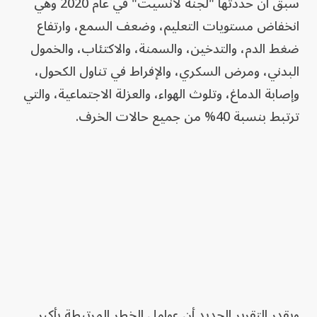
سبق أن حددتها "لجنة لانسيت" في عام 2020 وهي
انخفاض مستويات التعليم، وضعف السمع، وارتفاع
ضغط الدم، والتدخين، والسمنة، والاكتئاب، والخمول
البدني، ومرض السكري، والإفراط في تناول الكحول،
وإصابة الدماغ، وتلوث الهواء، والعزلة الاجتماعية، والتي
ترتبط بنسبة 40% من جميع حالات الخرف.
ويقدر التقرير الجديد أن عوامل الخطر المرتبطة بأكبر