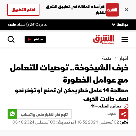
اقرأ هذه المقالة في تطبيق الشرق
افتح التطبيق
للأخبار
مواقعنا
القاهرة
26°C
سماء صافية
مباشر
أخبار
صحة
خرف الشيخوخة.. توصيات للتعامل
مع عوامل الخطورة
معالجة 14 عامل خطر يمكن أن تمنع أو تؤخر نحو
نصف حالات الخرف
دقائق القراءة - 11
شارك
تابع آخر الأخبار على واتساب
نُشر:
02 أغسطس 2024 16:52
آخر تحديث:
03 أغسطس 2024 03:40