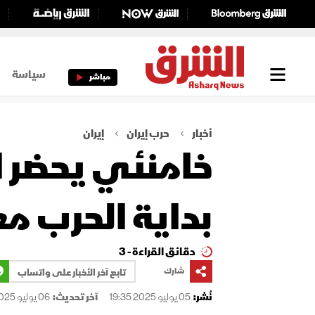
سياسة
مباشر
أخبار
حرب إيران
إيران
خامنئي يحضر اح
بداية الحرب مع
دقائق القراءة - 3
شارك
تابع آخر الأخبار على واتساب
نُشر:
05 يوليو 2025 19:35
آخر تحديث:
06 يوليو 2025 03:46