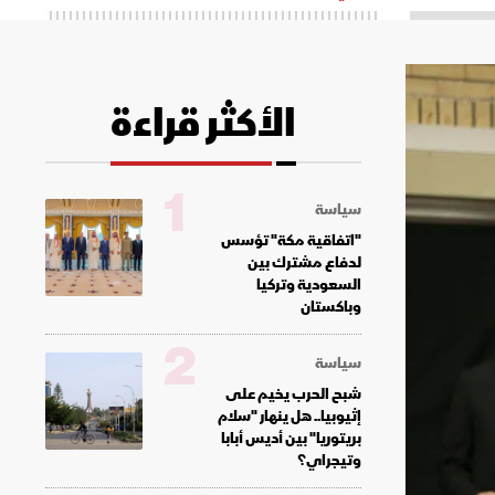
الأكثر قراءة
1
سياسة
"اتفاقية مكة" تؤسس
لدفاع مشترك بين
السعودية وتركيا
وباكستان
2
سياسة
شبح الحرب يخيم على
إثيوبيا.. هل ينهار "سلام
بريتوريا" بين أديس أبابا
وتيجراي؟