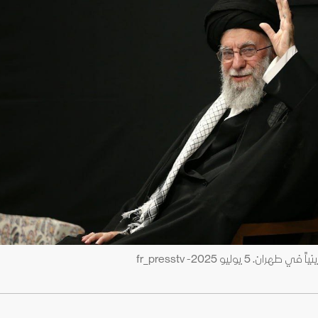
وليو 2025- fr_presstv