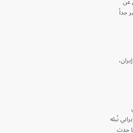
ن عن
 جداً
يران،
اني نُبله
ما حدث