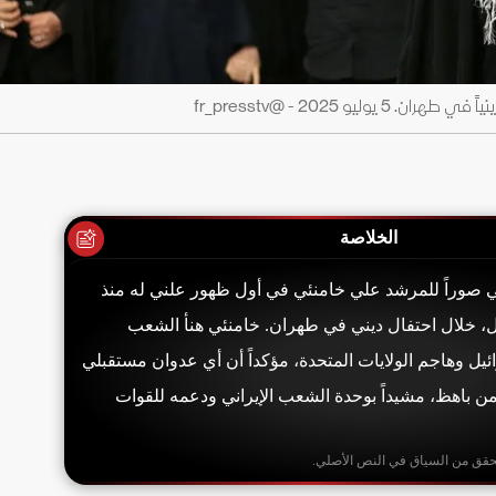
ليو 2025 - @fr_presstv
الخلاصة
ي صوراً للمرشد علي خامنئي في أول ظهور علني له منذ
ل، خلال احتفال ديني في طهران. خامنئي هنأ الشعب
ئيل وهاجم الولايات المتحدة، مؤكداً أن أي عدوان مستقبلي
ن باهظ، مشيداً بوحدة الشعب الإيراني ودعمه للقوات
حقق من السياق في النص الأصلي.