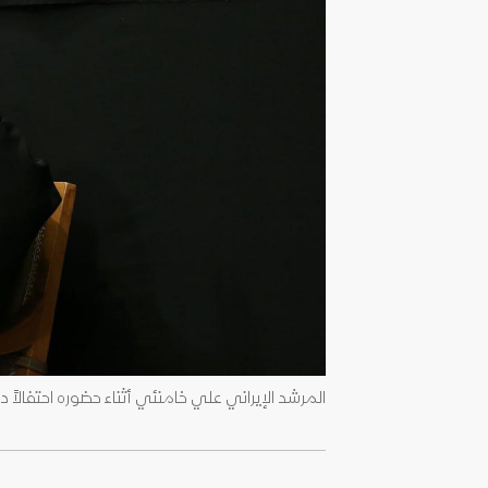
المرشد الإيراني علي خامنئي أثناء حضوره احتفالاً دينياً في طهران. 5 ي