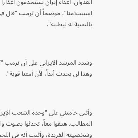
العدوان. أعداء إيران يستخدمون أعذاراً
استسلامنا"، موضحاً أن ترمب "قال في أ
بالنسبة له ليطلبه".
وشدد المرشد الإيراني على أن ترمب "ك
وهذا لن يحدث أبداً، لأن أمتنا قوية".
وأثنى خامنئي على "وحدة الشعب الإيراني
المطالب. هتفوا معاً، تحدثوا بصوت واح
وشخصيته الفريدة، وأثبت أنه في الل