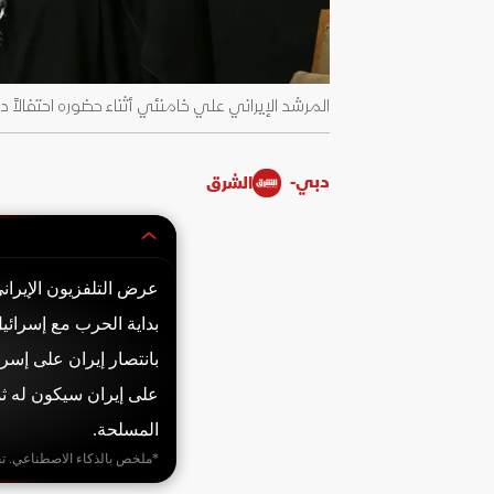
المرشد الإيراني علي خامنئي أثناء حضوره احتفالاً دينياً في طهران. 5 يو
دبي-
الشرق
عرض التلفزيون الإيران
بداية الحرب مع إسرائي
بانتصار إيران على إسرا
على إيران سيكون له ثم
المسلحة.
*ملخص بالذكاء الاصطناعي. ت