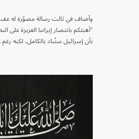
وأضاف في ثالث رسالة مصوّرة له عقب الح
"أهنئكم بانتصار إيراننا العزيزة على ا
بأن إسرائيل ستُباد بالكامل، لكنه رغم 