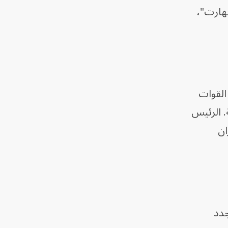
نهارت"،
القوات
 الرئيس
ان
جدد