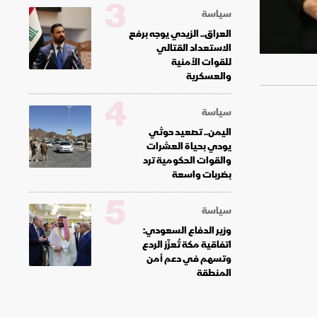
3
سياسة
العراق.. الزيدي يوجه برفع
الاستعداد القتالي
للقوات الأمنية
والعسكرية
4
سياسة
اليمن.. تصعيد حوثي
يودي بحياة العشرات
والقوات الحكومية ترد
بضربات واسعة
5
سياسة
وزير الدفاع السعودي:
اتفاقية مكة تُعزّز الردع
وتسهم في دعم أمن
المنطقة