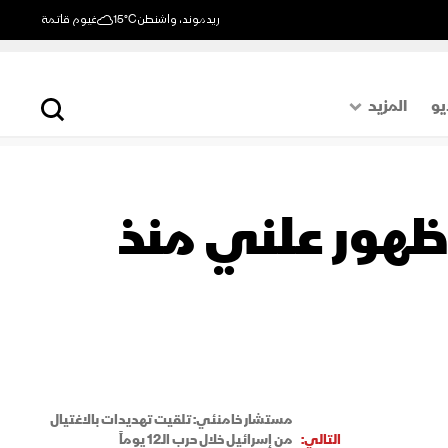
ريدموند، واشنطن
15°C
غيوم قاتمة
يو
المزيد
حول العالم
الصفحة الأخيرة
 ظهور علني منذ
اقتصاد
رياضة
مستشار خامنئي: تلقيت تهديدات بالاغتيال
التالي:
من إسرائيل خلال حرب الـ12 يوماً