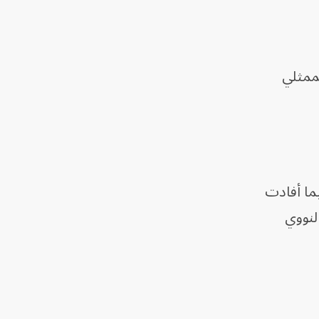
بممثلي
يما أفادت
لنووي