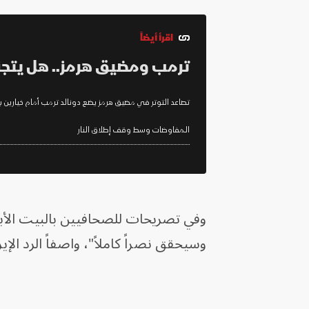
اقرأ أيضاً
ترمب ومضيق هرمز.. هل يتج
تصاعد التوتر في مضيق هرمز يضع دونالد ترمب أمام خيارين ب
المفاوضات وسط وقف إطلاق النار
وفي تصريحات للصحافيين بالبيت الأبي
وسيحقق نصراً كاملاً"، واصفاً الرد الإي