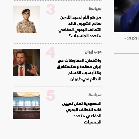
3
سياسة
من هو اللواء عبد الله بن
سالم الشهري قائد
التحالف البحري الدفاعي
متعدد الجنسيات؟
الرئيس الأميركي دونالد ترمب يلقي كلمة خلال فعالية خاصة في المكتب البيضاوي بالبيت الأبيض، واشنطن العاصمة. 11 مايو 2026 -
4
حرب إيران
واشنطن: المفاوضات مع
إيران معقدة وستستغرق
وقتاً بسبب انقسام
النظام في طهران
5
سياسة
السعودية تعلن تعيين
قائد للتحالف البحري
الدفاعي متعدد
الجنسيات