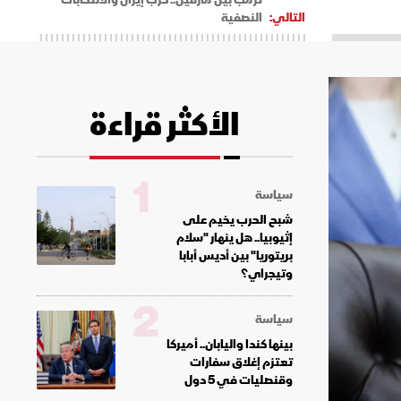
التالي:
النصفية
الأكثر قراءة
1
سياسة
شبح الحرب يخيم على
إثيوبيا.. هل ينهار "سلام
بريتوريا" بين أديس أبابا
وتيجراي؟
2
سياسة
بينها كندا واليابان.. أميركا
تعتزم إغلاق سفارات
وقنصليات في 5 دول