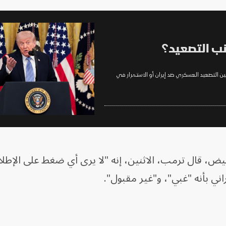
نب التصعيد؟
ين التصعيد العسكري ضد إيران أو الاستمرار في
ض، قال ترمب، الاثنين، إنه "لا يرى أي ضغط على الإطل
راني بأنه "غبي"، و"غير مقبول".