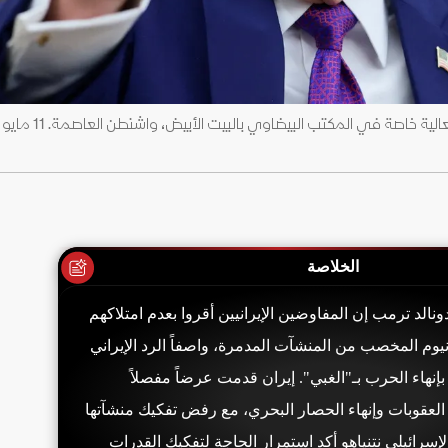
الخلاصة
نالد ترمب إن المفاوضين الإيرانيين أقروا بعدم امتلاكهم
انيوم المخصب من المنشآت المدمرة، واصفاً الرد الإيراني
إنهاء الحرب بـ"الغبي". إيران قدمت عرضاً مفصلاً
العقوبات وإنهاء الحصار البحري، مع رفض تفكيك منشآتها
الإسرائيلي نتنياهو أكد استمرار الحاجة لتفكيك القدرات