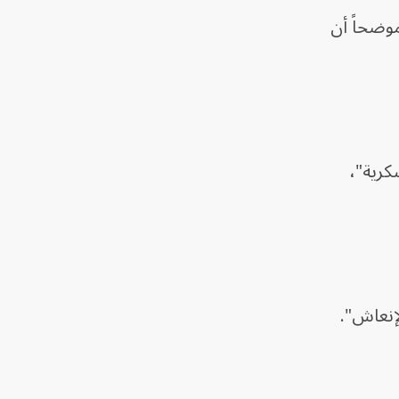
موضحاً أن
كرية"،
إنعاش".