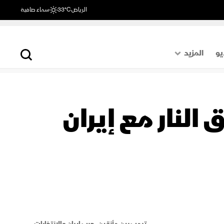
الرياض
33°C
سماء صافية
يو
المزيد
حول العالم
الصفحة الأخيرة
النار مع إيران
اقتصاد
رياضة
ترمب بين مأزقين.. حرب إيران والانتخابات