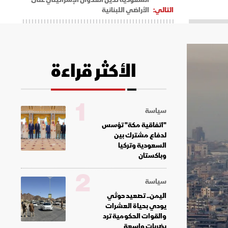
التالي:
الأراضي اللبنانية
الأكثر قراءة
1
سياسة
"اتفاقية مكة" تؤسس
لدفاع مشترك بين
السعودية وتركيا
وباكستان
2
سياسة
اليمن.. تصعيد حوثي
يودي بحياة العشرات
والقوات الحكومية ترد
بضربات واسعة