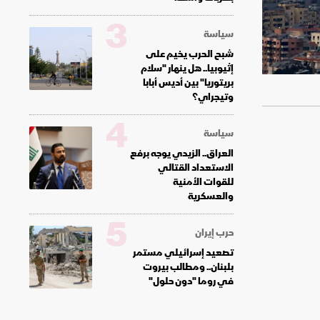
3
سياسة
شبح الحرب يخيم على
إثيوبيا.. هل ينهار "سلام
بريتوريا" بين أديس أبابا
وتيجراي؟
4
سياسة
العراق.. الزيدي يوجه برفع
الاستعداد القتالي
للقوات الأمنية
والعسكرية
5
حرب إيران
تصعيد إسرائيلي مستمر
بلبنان.. ومطالب بيروت
في روما "دون حلول"