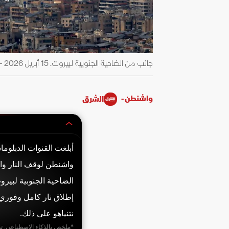
جانب من الضاحية الجنوبية لبيروت. 15 أبريل 2026 - REUTERS
واشنطن -
الشرق
أبلغت القنوات الدبلوماس
واشنطن لوقف النار وا
الضاحية الجنوبية لبير
إطلاق نار كامل وفوري
نتنياهو على ذلك.
*ملخص بالذكاء الاصطناعي. ت