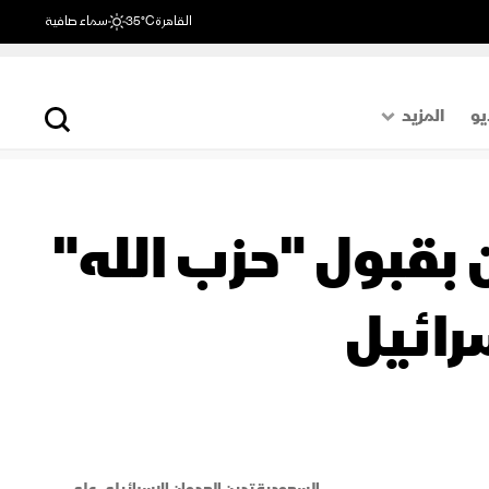
القاهرة
35°C
سماء صافية
يو
المزيد
حول العالم
الصفحة الأخيرة
 بقبول "حزب الله"
اقتصاد
رياضة
رائيل
السعودية تدين العدوان الإسرائيلي على