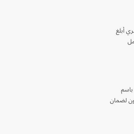
ري أبلغ
مل
باسم
دون لضمان