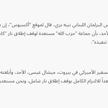
لبرلمان اللبناني نبيه بري، قال لموقع "أكسيوس"، إن ب
الأحد، بأن جماعة "حزب الله" مستعدة لوقف إطلاق نار "كا
تنفيذه".
فير الأميركي في بيروت، ميشال عيسى، الأحد، وأبلغته 
اً للالتزام الكامل بوقف إطلاق نار شامل، ونحن مستع