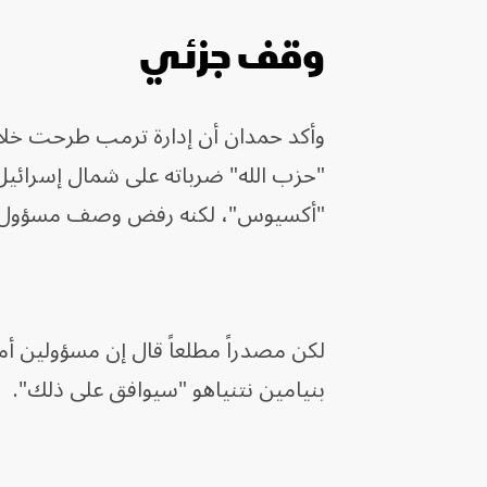
وقف جزئي
وأكد حمدان أن إدارة ترمب طرحت خلال ع
"حزب الله" ضرباته على شمال إسرائيل
"أكسيوس"، لكنه رفض وصف مسؤول أمي
لكن مصدراً مطلعاً قال إن مسؤولين أمير
بنيامين نتنياهو "سيوافق على ذلك".