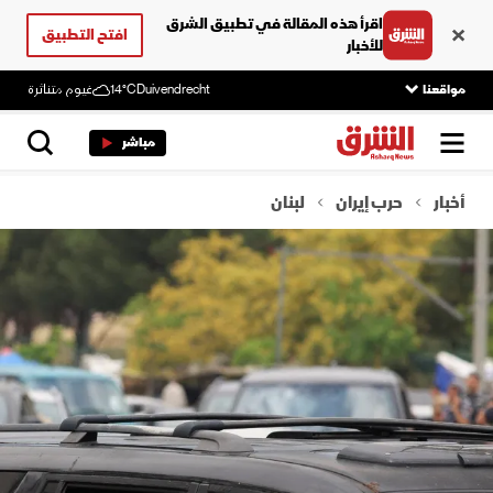
اقرأ هذه المقالة في تطبيق الشرق
افتح التطبيق
للأخبار
مواقعنا
Duivendrecht
14°C
غيوم متناثرة
مباشر
أخبار
حرب إيران
لبنان