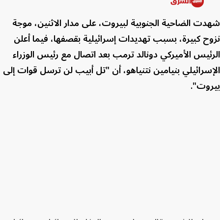
الشرق
شهدت الضاحية الجنوبية لبيروت، على مدار الاثنين، موجة
نزوح كبيرة، بسبب تهديدات إسرائيلية بقصفها، فيما أعلن
الرئيس الأميركي دونالد ترمب بعد اتصال مع رئيس الوزراء
الإسرائيلي بنيامين نتنياهو، أن "تل أبيب لن ترسل قوات إلى
بيروت".