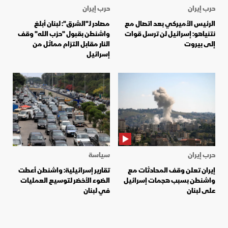
حرب إيران
حرب إيران
الرئيس الأميركي بعد اتصال مع
مصادر لـ"الشرق": لبنان أبلغ
نتنياهو: إسرائيل لن ترسل قوات
واشنطن بقبول "حزب الله" وقف
إلى بيروت
النار مقابل التزام مماثل من
إسرائيل
حرب إيران
سياسة
إيران تعلن وقف المحادثات مع
تقارير إسرائيلية: واشنطن أعطت
واشنطن بسبب هجمات إسرائيل
الضوء الأخضر لتوسيع العمليات
على لبنان
في لبنان