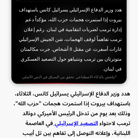
هدد وزير الدفاع الإسرائيلي يسرائيل كاتس باستهداف
بيروت إذا استمرت هجمات حزب الله، مؤكداً دعم
إدارة ترمب لضربات انتقامية في لبنان. رغم إعلان
ترمب تفاهماً لوقف الهجمات، شن الجيش الإسرائيلي
غارات أسفرت عن مقتل 8 أشخاص. جرت مكالمتان
متوترتان بين ترمب ونتنياهو حول التصعيد العسكري
في لبنان.
*ملخص بالذكاء الاصطناعي. تحقق من السياق في النص الأصلي.
هدد وزير الدفاع الإسرائيلي يسرائيل كاتس، الثلاثاء،
باستهداف بيروت إذا استمرت هجمات "حزب الله"،
وذلك بعد يوم من تدخل الرئيس الأميركي دونالد
ترمب لاحتواء
التصعيد الإسرائيلي
في العاصمة
اللبنانية، وإعلانه التوصل إلى تفاهم بين تل أبيب