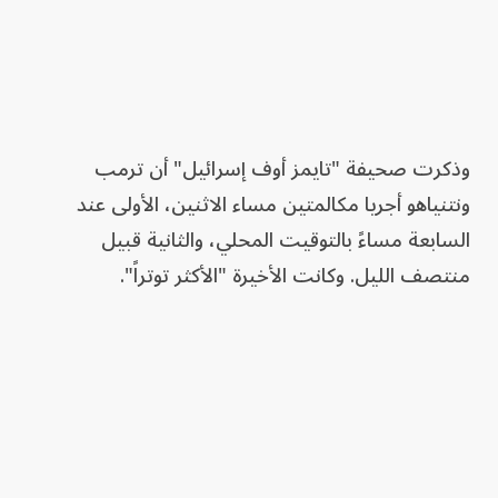
وذكرت صحيفة "تايمز أوف إسرائيل" أن ترمب
ونتنياهو أجريا مكالمتين مساء الاثنين، الأولى عند
السابعة مساءً بالتوقيت المحلي، والثانية قبيل
منتصف الليل. وكانت الأخيرة "الأكثر توتراً".