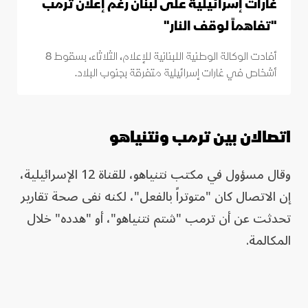
غارات إسرائيلية على لبنان رغم إعلان ترمب
"تفاهماً لوقف النار"
أفادت الوكالة الوطنية اللبنانية للإعلام، الثلاثاء، بسقوط 8
أشخاص في غارات إسرائيلية متفرقة بجنوب البلاد.
اتصالان بين ترمب ونتنياهو
وقال مسؤول في مكتب نتنياهو، للقناة 12 الإسرائيلية،
إن الاتصال كان "متوتراً بالفعل"، لكنه نفى صحة تقارير
تحدثت عن أن ترمب "شتم نتنياهو"، أو "هدده" خلال
المكالمة.