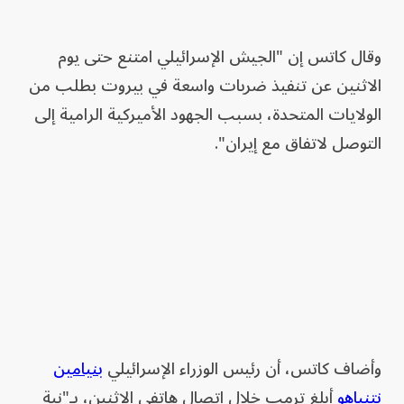
وقال كاتس إن "الجيش الإسرائيلي امتنع حتى يوم
الاثنين عن تنفيذ ضربات واسعة في بيروت بطلب من
الولايات المتحدة، بسبب الجهود الأميركية الرامية إلى
التوصل لاتفاق مع إيران".
وأضاف كاتس، أن رئيس الوزراء الإسرائيلي
بنيامين
نتنياهو
أبلغ ترمب خلال اتصال هاتفي الاثنين، بـ"نية