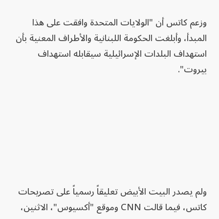
وزعم كاتس أن "الولايات المتحدة وافقت على هذا
المبدأ، وأبلغت الحكومة اللبنانية والأطراف المعنية بأن
استهداف البلدات الإسرائيلية سيقابله استهداف
بيروت".
ولم يصدر البيت الأبيض تعليقاً رسمياً على تصريحات
كاتس، فيما قالت CNN وموقع "أكسيوس"، الاثنين،