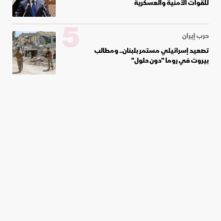
للقوات الأمنية والعسكرية
5
حرب إيران
تصعيد إسرائيلي مستمر بلبنان.. ومطالب
بيروت في روما "دون حلول"