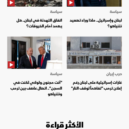
سياسة
سياسة
لبنان وإسرائيل.. ماذا وراء تصعيد
اتفاق التهدئة في لبنان.. هل
نتنياهو؟
يصمد أمام الخروقات؟
حرب إيران
سياسة
غارات إسرائيلية على لبنان رغم
"أنت مجنون ولولاي لكنت في
إعلان ترمب "تفاهماً لوقف النار"
السجن".. اتصال عاصف بين ترمب
ونتنياهو
الأكثر قراءة