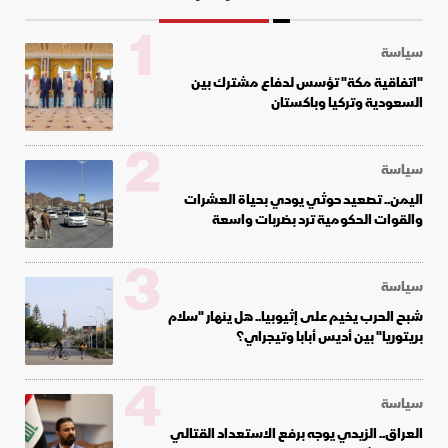
1
سياسة
"اتفاقية مكة" تؤسس لدفاع مشترك بين
السعودية وتركيا وباكستان
2
سياسة
اليمن.. تصعيد حوثي يودي بحياة العشرات
والقوات الحكومية ترد بضربات واسعة
3
سياسة
شبح الحرب يخيم على إثيوبيا.. هل ينهار "سلام
بريتوريا" بين أديس أبابا وتيجراي؟
4
سياسة
العراق.. الزيدي يوجه برفع الاستعداد القتالي