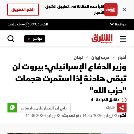
اقرأ هذه المقالة في تطبيق الشرق
افتح التطبيق
للأخبار
مواقعنا
القاهرة
30°C
سماء صافية
مباشر
أخبار
حرب إيران
لبنان
وزير الدفاع الإسرائيلي: بيروت لن
تبقى هادئة إذا استمرت هجمات
"حزب الله"
دقائق القراءة - 4
شارك
تابع آخر الأخبار على واتساب
نُشر:
02 يونيو 2026 14:35
آخر تحديث:
02 يونيو 2026 14:36