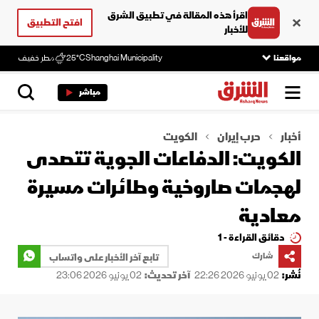
اقرأ هذه المقالة في تطبيق الشرق
افتح التطبيق
للأخبار
مواقعنا
Shanghai Municipality
25°C
مطر خفيف
مباشر
أخبار
حرب إيران
الكويت
الكويت: الدفاعات الجوية تتصدى
لهجمات صاروخية وطائرات مسيرة
معادية
دقائق القراءة - 1
شارك
تابع آخر الأخبار على واتساب
نُشر:
02 يونيو 2026 22:26
آخر تحديث:
02 يونيو 2026 23:06