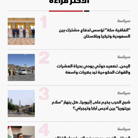
الأكثر قراءة
1
سياسة
"اتفاقية مكة" تؤسس لدفاع مشترك بين
السعودية وتركيا وباكستان
2
سياسة
اليمن.. تصعيد حوثي يودي بحياة العشرات
والقوات الحكومية ترد بضربات واسعة
3
سياسة
شبح الحرب يخيم على إثيوبيا.. هل ينهار "سلام
بريتوريا" بين أديس أبابا وتيجراي؟
4
سياسة