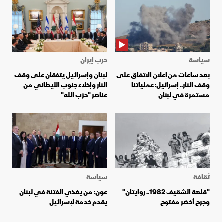
سياسة
حرب إيران
بعد ساعات من إعلان الاتفاق على
لبنان وإسرائيل يتفقان على وقف
وقف النار.. إسرائيل: عملياتنا
النار وإخلاء جنوب الليطاني من
مستمرة في لبنان
عناصر "حزب الله"
ثقافة
سياسة
"قلعة الشقيف 1982.. روايتان"
عون: من يغذي الفتنة في لبنان
وجرح أخضر مفتوح
يقدم خدمة لإسرائيل