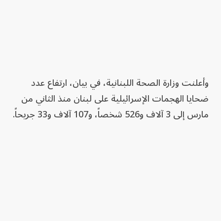
وأعلنت وزارة الصحة اللبنانية، في بيان، ارتفاع عدد
ضحايا الهجمات الإسرائيلية على لبنان منذ الثاني من
مارس إلى 3 آلاف و526 شخصاً، و107 آلاف و33 جريحاً.