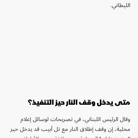
الليطاني.
متى يدخل وقف النار حيز التنفيذ؟
وقال الرئيس اللبناني، في تصريحات لوسائل إعلام
محلية، إن وقف إطلاق ​النار ⁠مع ​تل أبيب ​قد ‌يدخل ​حيز