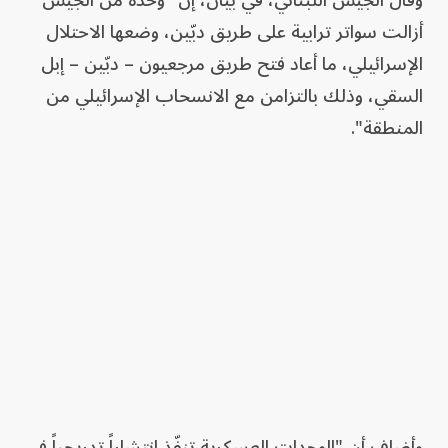
وقال الجيش اللبناني، في بيان، إن "وحدة من الجيش
أزالت سواتر ترابية على طريق دبّين، وضعها الاحتلال
الإسرائيلي، ما أعاد فتح طريق مرجعيون – دبّين – إبل
السقي، وذلك بالتزامن مع الانسحاب الإسرائيلي من
المنطقة".
وأضاف أن "الوحدات العسكرية تنفّذ انتشاراً تدريجياً في