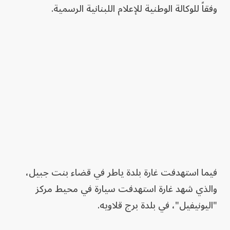
وفقاً للوكالة الوطنية للإعلام اللبنانية الرسمية.
فيما استهدفت غارة بلدة ياطر في قضاء بنت جبيل،
والذي شهد غارة استهدفت سيارة في محيط مركز
"اليونيفيل"، في بلدة برج قلاويه.