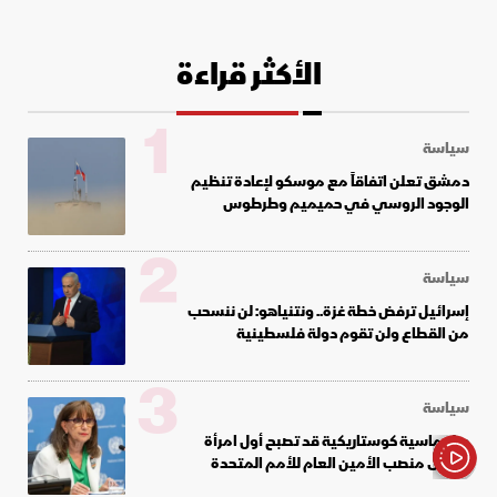
الأكثر قراءة
1
سياسة
دمشق تعلن اتفاقاً مع موسكو لإعادة تنظيم
الوجود الروسي في حميميم وطرطوس
2
سياسة
إسرائيل ترفض خطة غزة.. ونتنياهو: لن ننسحب
من القطاع ولن تقوم دولة فلسطينية
3
سياسة
دبلوماسية كوستاريكية قد تصبح أول امرأة
تتولى منصب الأمين العام للأمم المتحدة
الأخبار باختصار