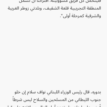
فليتحمل كل فريق مسؤوليته. اقترحنا أن تشمل
المنطقة التجريبية قلعة الشقيف، وبلدتي زوطر الغربية
والشرقية كمرحلة أولى".
بدوره، قال رئيس الوزراء اللبناني نواف سلام إن خلو
جنوب الليطاني من المسلحين والسلاح ليس شرطاً