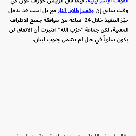
القوات الإسرائيلية
، فيما قال الرئيس جوزاف عون في
وقت سابق إن
وقف إطلاق ​النار
⁠مع ​تل أبيب ​قد ‌يدخل
​حيّز ⁠التنفيذ ​خلال ⁠24 ‌ ساعة ‌من ​موافقة ‌جميع ‌الأطراف ​
المعنية، لكن جماعة "حزب الله" اعتبرت أن الاتفاق لن
يكون سارياً في حال لم يشمل جنوب لبنان.