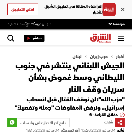
اقرأ هذه المقالة في تطبيق الشرق
افتح التطبيق
للأخبار
مواقعنا
ماونتن فيو
17°C
سماء صافية
مباشر
أخبار
حرب إيران
لبنان
الجيش اللبناني ينتشر في جنوب
الليطاني وسط غموض بشأن
سريان وقف النار
"حزب الله": لن نوقف القتال قبل انسحاب
إسرائيل.. ونرفض المفاوضات "جملة وتفصيلاً"
دقائق القراءة - 6
شارك
تابع آخر الأخبار على واتساب
نُشر:
04 يونيو 2026 15:26
آخر تحديث:
04 يونيو 2026 19:15