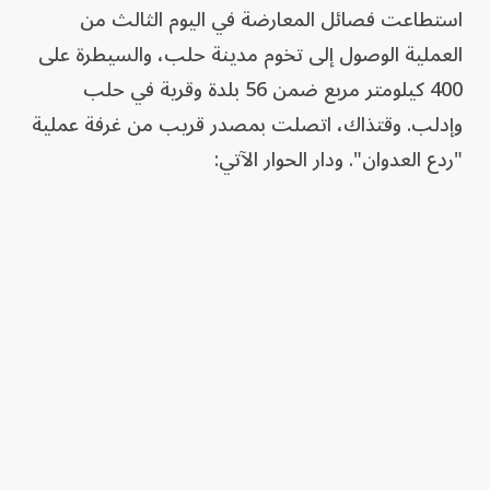
استطاعت فصائل المعارضة في اليوم الثالث من
العملية الوصول إلى تخوم مدينة حلب، والسيطرة على
400 كيلومتر مربع ضمن 56 بلدة وقرية في حلب
وإدلب. وقتذاك، اتصلت بمصدر قريب من غرفة عملية
"ردع العدوان". ودار الحوار الآتي: