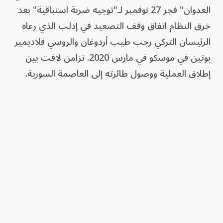
العدوان" فجر 27 نوفمبر لـ"توجيه ضربة استباقية" بعد
خرق النظام اتفاق وقف التصعيد في إدلب الذي رعاه
الرئيسان التركي رجب طيب أردوغان والروسي فلاديمير
بوتين في موسكو في مارس 2020. تزامن لافت بين
إطلاق العملية ووصول طائرته إلى العاصمة السورية.