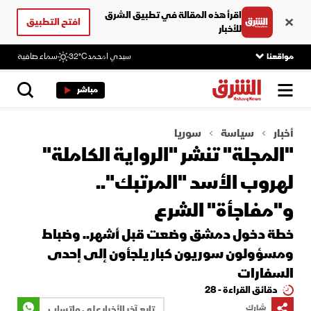
اقرأ هذه المقالة في تطبيق الشرق
افتح التطبيق
للأخبار
مواقعنا
سيدي امحمد
32°C
سماء صافية
مباشر
أخبار
سياسة
سوريا
"المجلة" تنشر "الرواية الكاملة"
لهروب الأسد "المرتبك"..
و"مفاجأة" الشرع
خطة دخول دمشق وضعت قبل أشهر.. وضباط
ومسؤولون سوريون كبار يلجأون إلى إحدى
السفارات
دقائق القراءة - 28
شارك
تابع آخر الأخبار على واتساب