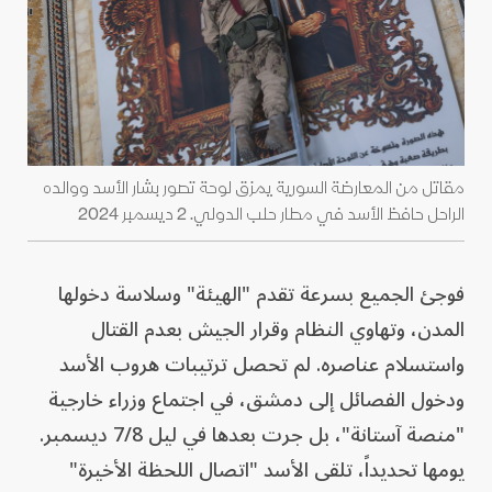
مقاتل من المعارضة السورية يمزق لوحة تصور بشار الأسد ووالده
الراحل حافظ الأسد في مطار حلب الدولي. 2 ديسمبر 2024
فوجئ الجميع بسرعة تقدم "الهيئة" وسلاسة دخولها
المدن، وتهاوي النظام وقرار الجيش بعدم القتال
واستسلام عناصره. لم تحصل ترتيبات هروب الأسد
ودخول الفصائل إلى دمشق، في اجتماع وزراء خارجية
"منصة آستانة"، بل جرت بعدها في ليل 7/8 ديسمبر.
يومها تحديداً، تلقى الأسد "اتصال اللحظة الأخيرة"