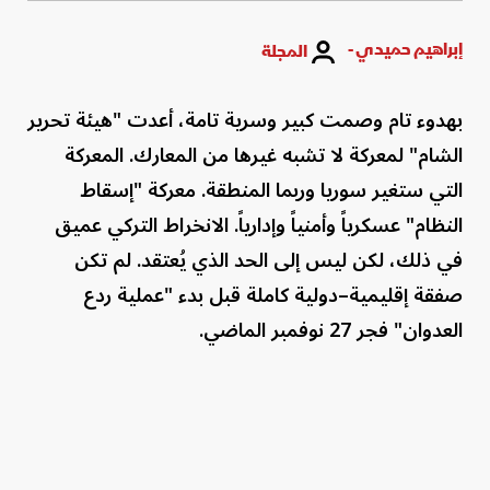
إبراهيم حميدي -
المجلة
بهدوء تام وصمت كبير وسرية تامة، أعدت "هيئة تحرير
الشام" لمعركة لا تشبه غيرها من المعارك. المعركة
التي ستغير سوريا وربما المنطقة. معركة "إسقاط
النظام" عسكرياً وأمنياً وإدارياً. الانخراط التركي عميق
في ذلك، لكن ليس إلى الحد الذي يُعتقد. لم تكن
صفقة إقليمية–دولية كاملة قبل بدء "عملية ردع
العدوان" فجر 27 نوفمبر الماضي.