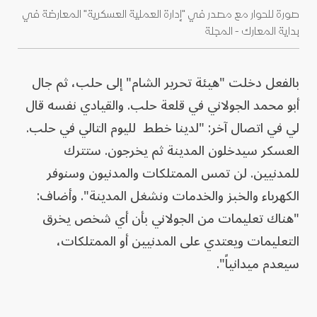
صورة للحوار مع مصدر في "إدارة العملية العسكرية" المعارضة في
بداية المعارك - المجلة
بالفعل دخلت "هيئة تحرير الشام" إلى حلب، ثم جال
أبو محمد الجولاني في قلعة حلب. والقيادي نفسه قال
لي في اتصال آخر: "لدينا خطط لليوم التالي في حلب.
العسكر سيدخلون المدينة ثم يخرجون. ستترك
للمدنيين. لن تمس الممتلكات والمدنيون وسنوفر
الكهرباء والخبز والخدمات ونشغل المدينة". وأضاف:
"هناك تعليمات من الجولاني بأن أي شخص يخرق
التعليمات ويعتدي على المدنيين أو الممتلكات،
سيعدم ميدانياً".