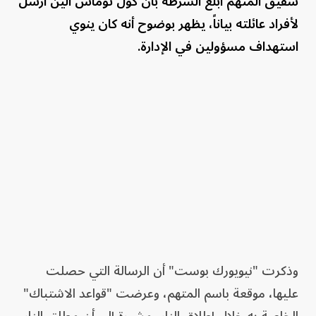
شقيق المتهم أبلغ الشرطة بأن كول توماس ألين أرسل
لأفراد عائلته بياناً، يظهر بوضوح أنه كان ينوي
استهداف مسؤولين في الإدارة.
وذكرت "نيويورك بوست" أن الرسالة التي حصلت
عليها، موقعة باسم المتهم، وعرضت "قواعد الاشتباك"