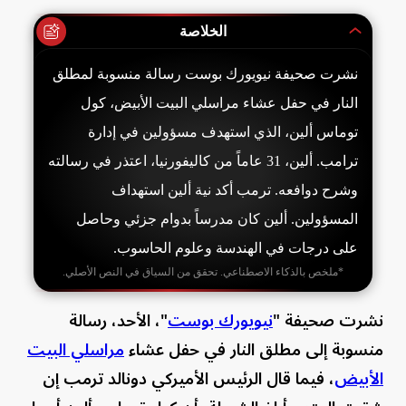
الخلاصة
نشرت صحيفة نيويورك بوست رسالة منسوبة لمطلق
النار في حفل عشاء مراسلي البيت الأبيض، كول
توماس ألين، الذي استهدف مسؤولين في إدارة
ترامب. ألين، 31 عاماً من كاليفورنيا، اعتذر في رسالته
وشرح دوافعه. ترمب أكد نية ألين استهداف
المسؤولين. ألين كان مدرساً بدوام جزئي وحاصل
على درجات في الهندسة وعلوم الحاسوب.
*ملخص بالذكاء الاصطناعي. تحقق من السياق في النص الأصلي.
نشرت صحيفة "
نيويورك بوست
"، الأحد، رسالة
منسوبة إلى مطلق النار في حفل عشاء
مراسلي البيت
الأبيض
، فيما قال الرئيس الأميركي دونالد ترمب إن