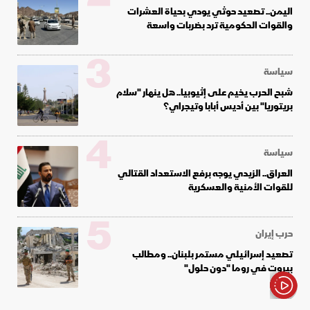
اليمن.. تصعيد حوثي يودي بحياة العشرات
والقوات الحكومية ترد بضربات واسعة
3
سياسة
شبح الحرب يخيم على إثيوبيا.. هل ينهار "سلام
بريتوريا" بين أديس أبابا وتيجراي؟
4
سياسة
العراق.. الزيدي يوجه برفع الاستعداد القتالي
للقوات الأمنية والعسكرية
5
حرب إيران
تصعيد إسرائيلي مستمر بلبنان.. ومطالب
بيروت في روما "دون حلول"
الأخبار باختصار