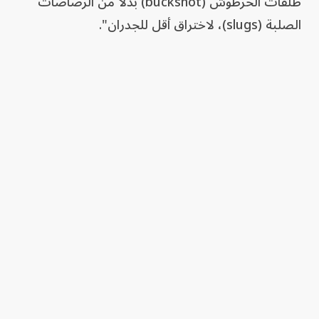
طلقات الخرطوش (buckshot) بدلًا من الرصاصات
الصلبة (slugs)، لاختراق أقل للجدران".