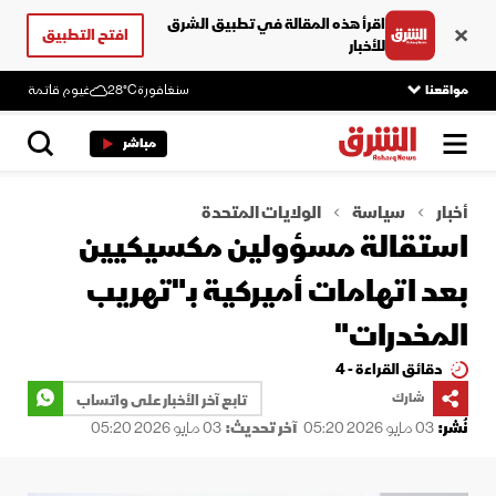
اقرأ هذه المقالة في تطبيق الشرق
افتح التطبيق
للأخبار
مواقعنا
سنغافورة
28°C
غيوم قاتمة
مباشر
أخبار
سياسة
الولايات المتحدة
استقالة مسؤولين مكسيكيين
بعد اتهامات أميركية بـ"تهريب
المخدرات"
دقائق القراءة - 4
شارك
تابع آخر الأخبار على واتساب
نُشر:
03 مايو 2026 05:20
آخر تحديث:
03 مايو 2026 05:20