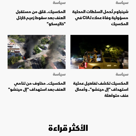
سياسة
سياسة
شينباوم تُحمل السلطات المحلية
المكسيك.. قلق من مستقبل
مسؤولية وفاة عملاء لـCIA في
العنف بعد سقوط زعيم كارتل
المكسيك
"خاليسكو"
سياسة
سياسة
المكسيك تكشف تفاصيل عملية
المكسيك.. مخاوف من تنامي
استهداف "إل مينشو".. وأعمال
العنف بعد استهداف "إل مينشو"
عنف متواصلة
الأكثر قراءة