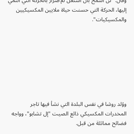
وقال: "لن أسمح بأن أُستغل للإضرار بالحركة التي أنتمي
إليها، الحركة التي حسنت حياة ملايين المكسيكيين
والمكسيكيات".
ووُلد روشا في نفس البلدة التي نشأ فيها تاجر
المخدرات المكسيكي ذائع الصيت "إل تشابو"، وواجه
فضائح مماثلة من قبل.