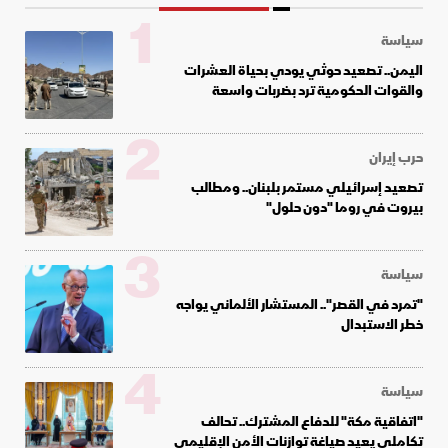
1
سياسة
اليمن.. تصعيد حوثي يودي بحياة العشرات
والقوات الحكومية ترد بضربات واسعة
2
حرب إيران
تصعيد إسرائيلي مستمر بلبنان.. ومطالب
بيروت في روما "دون حلول"
3
سياسة
"تمرد في القصر".. المستشار الألماني يواجه
خطر الاستبدال
4
سياسة
"اتفاقية مكة" للدفاع المشترك.. تحالف
تكاملي يعيد صياغة توازنات الأمن الإقليمي