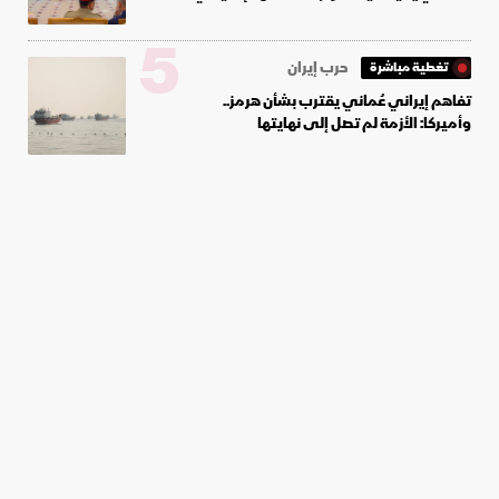
5
حرب إيران
تغطية مباشرة
تفاهم إيراني عُماني يقترب بشأن هرمز..
وأميركا: الأزمة لم تصل إلى نهايتها