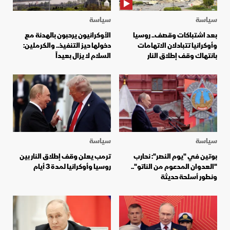
سياسة
سياسة
بعد اشتباكات وقصف.. روسيا
الأوكرانيون يرحبون بالهدنة مع
وأوكرانيا تتبادلان الاتهامات
دخولها حيز التنفيذ.. والكرملين:
بانتهاك وقف إطلاق النار
السلام لا يزال بعيداً
سياسة
سياسة
بوتين في "يوم النصر": نحارب
ترمب يعلن وقف إطلاق النار بين
"العدوان المدعوم من الناتو"..
روسيا وأوكرانيا لمدة 3 أيام
ونطور أسلحة حديثة