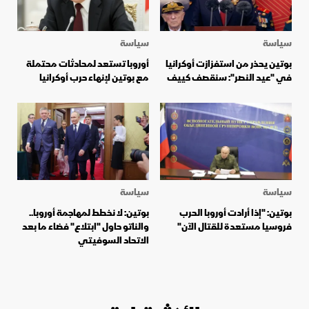
سياسة
سياسة
بوتين يحذر من استفزازت أوكرانيا
أوروبا تستعد لمحادثات محتملة
في "عيد النصر": سنقصف كييف
مع بوتين لإنهاء حرب أوكرانيا
سياسة
سياسة
بوتين: "إذا أرادت أوروبا الحرب
بوتين: لا نخطط لمهاجمة أوروبا..
فروسيا مستعدة للقتال الآن"
والناتو حاول "ابتلاع" فضاء ما بعد
الاتحاد السوفيتي