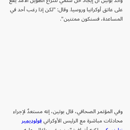
وأكد بوتين أن إيجاد حل سلمي للنزاع الطويل الأمد يقع
على عاتق أوكرانيا وروسيا. وقال: "لكن إذا رغب أحد في
المساعدة، فسنكون ممتنين".
وفي المؤتمر الصحافي، قال بوتين، إنه مستعدٌ لإجراء
محادثات مباشرة مع الرئيس الأوكراني
فولوديمير
زيلينسكي
، لكنه أضاف: "من يرغب بلقائي عليه