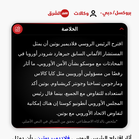
بروكسل/ دبي -
وكالات
الشرق
الخلاصة
اقترح الرئيس الروسي فلاديمير بوتين أن يمثل
المستشار الألماني السابق جيرهارد شرودر أوروبا في
المحادثات مع موسكو بشأن الأمن الأوروبي، ما أثار
رفضًا من مسؤولين أوروبيين مثل كايا كالاس
ومارجوس تساخنا وجونتر كريشباوم. بوتين أكد
استعداده للتفاوض مع الجميع، بينما قال رئيس
المجلس الأوروبي أنطونيو كوستا إن هناك إمكانية
لتفاوض الاتحاد الأوروبي مع بوتين.
*ملخص بالذكاء الاصطناعي. تحقق من السياق في النص الأصلي.
أثار اقتراح الرئيس الروسي
فلاديمير بوتين
، بأن يمثل