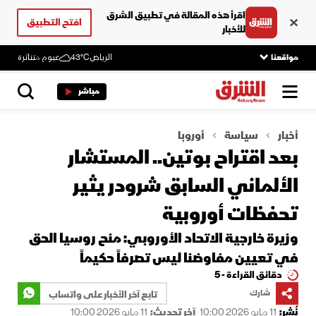
اقرأ هذه المقالة في تطبيق الشرق
افتح التطبيق
للأخبار
مواقعنا
الرياض
43°C
غيوم متناثرة
مباشر
أخبار
سياسة
أوروبا
بعد اقتراح بوتين.. المستشار
الألماني السابق شرودر يثير
تحفظات أوروبية
وزيرة خارجية الاتحاد الأوروبي: منح روسيا الحق
في تعيين مفاوضنا ليس تصرفاً حكيماً
دقائق القراءة - 5
شارك
تابع آخر الأخبار على واتساب
نُشر:
11 مايو 2026 10:00
آخر تحديث:
11 مايو 2026 10:00