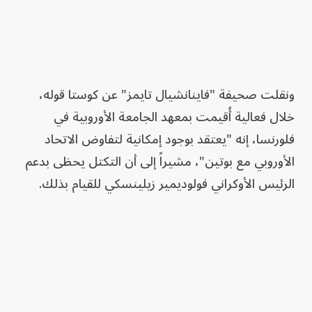
ونقلت صحيفة "فاينانشيال تايمز" عن كوستا قوله،
خلال فعالية أُقيمت بمعهد الجامعة الأوروبية في
فلورنسا، إنه "يعتقد بوجود إمكانية لتفاوض الاتحاد
الأوروبي مع بوتين"، مشيراً إلى أن التكتل يحظى بدعم
الرئيس الأوكراني فولوديمير زيلينسكي للقيام بذلك.