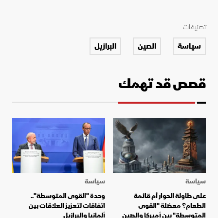
تصنيفات
سياسة
الصين
البرازيل
قصص قد تهمك
سياسة
سياسة
على طاولة الحوار أم قائمة
وحدة "القوى المتوسطة"..
الطعام؟ معضلة "القوى
اتفاقات لتعزيز العلاقات بين
المتوسطة" بين أميركا والصين
ألمانيا والبرازيل