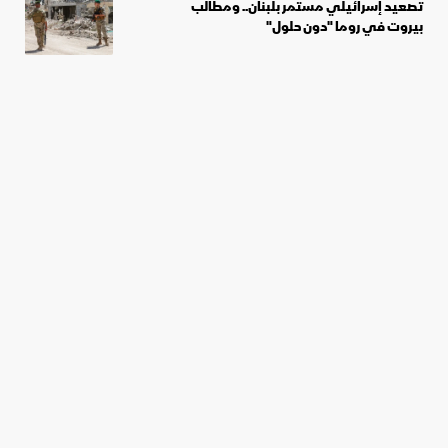
تصعيد إسرائيلي مستمر بلبنان.. ومطالب
بيروت في روما "دون حلول"