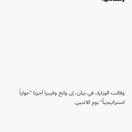
وقالت الوزارة، في بيان، إن وانج وفييرا أجريا "حواراً
استراتيجياً" يوم الاثنين.