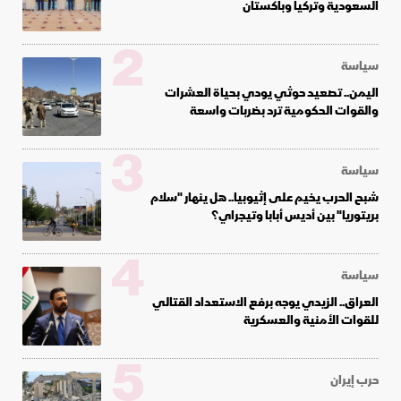
السعودية وتركيا وباكستان
2
سياسة
اليمن.. تصعيد حوثي يودي بحياة العشرات
والقوات الحكومية ترد بضربات واسعة
3
سياسة
شبح الحرب يخيم على إثيوبيا.. هل ينهار "سلام
بريتوريا" بين أديس أبابا وتيجراي؟
4
سياسة
العراق.. الزيدي يوجه برفع الاستعداد القتالي
للقوات الأمنية والعسكرية
5
حرب إيران