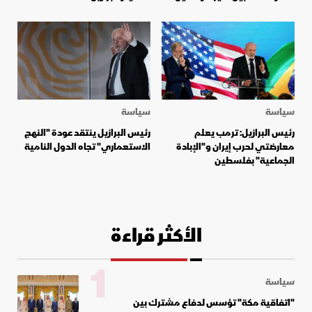
سياسة
سياسة
رئيس البرازيل: ترمب يعلم
رئيس البرازيل ينتقد عودة "النهج
معارضتي لحرب إيران و"الإبادة
الاستعماري" تجاه الدول النامية
الجماعية" بفلسطين
الأكثر قراءة
1
سياسة
"اتفاقية مكة" تؤسس لدفاع مشترك بين