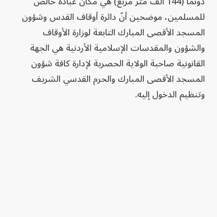
دونماً (144 ألف متر مربع) هي مكان عبادة خالص
للمسلمين، موضحين أنّ دائرة أوقاف القدس وشؤون
المسجد الأقصى المبارك التابعة لوزارة الأوقاف
والشؤون والمقدسات الإسلامية الأردنية هي الجهة
القانونية صاحبة الولاية الحصرية لإدارة كافة شؤون
المسجد الأقصى المبارك والحرم القدسي الشريف
وتنظيم الدخول إليه.