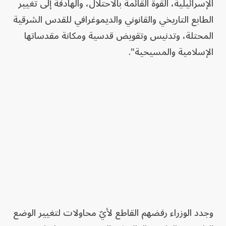
الإسرائيلية، القوة القائمة بالاحتلال، والهادفة إلى تغيير
الطابع التاريخي والقانوني والديموغرافي للقدس الشرقية
المحتلة، وتدنيس وتقويض قدسية ومكانة مقدساتها
الإسلامية والمسيحية".
وجدد الوزراء رفضهم القاطع لأيّ محاولات لتغيير الوضع