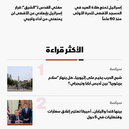
إسرائيل تمنع صلاة العيد في
مفتي القدس لـ"الشرق": قرار
المسجد الأقصى للمرة الأولى
إسرائيل بإبعادي عن الأقصى لن
منذ 60 عاماً
يمنعني من أداء واجبي
الأكثر قراءة
1
سياسة
شبح الحرب يخيم على إثيوبيا.. هل ينهار "سلام
بريتوريا" بين أديس أبابا وتيجراي؟
2
سياسة
بينها كندا واليابان.. أميركا تعتزم إغلاق سفارات
وقنصليات في 5 دول