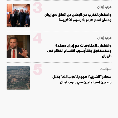
3
حرب إيران
واشنطن تقترب من الإعلان عن اتفاق مع إيران
وعمان لفتح هرمز بلا رسوم لـ60 يوماً
4
حرب إيران
واشنطن: المفاوضات مع إيران معقدة
وستستغرق وقتاً بسبب انقسام النظام في
طهران
5
سياسة
مصادر "الشرق": هجوم لـ"حزب الله" يقتل
جنديين إسرائيليين في جنوب لبنان