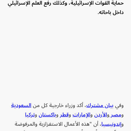
حماية القوات الإسرائيلية، وكذلك رفع العلم الإسرائيلي
داخل باحاته.
وفي
بيان مشترك
، أكد وزراء خارجية كل من
السعودية
و
مصر
و
الأردن
و
الإمارات
و
قطر
و
باكستان
و
تركيا
و
إندونيسيا
، أن "هذه الأعمال الاستفزازية والمرفوضة