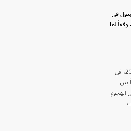
يتول في
وفقاً لما
وأثار تعيين إلياس إيريزاري، الذي كان يبلغ من العمر 19 عاماً وقت اقتحام الكونجرس في عام 2021، في
 بين
ي الهجوم
ف