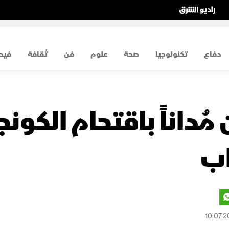
دفاع
تكنولوجيا
صحة
علوم
فن
ثقافة
فيد
ن مُداناً باقتحام ال
اب