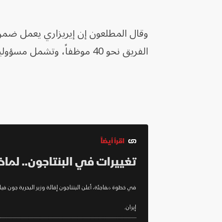
وقال المطلعون إن إيريزاري يعمل ضم
الفريق نحو 40 موظفاً، وتشمل مسؤولياته عمليات مثل أمن السفارات واستعادة الأفراد وإنقاذ الرهائن.
اقرأ أيضاً
تغييرات في البنتاجون.. لماذا 
في خطوة مفاجئة، أعلن البنتاجون إقالة وزير البحرية جون فيل
إيران.