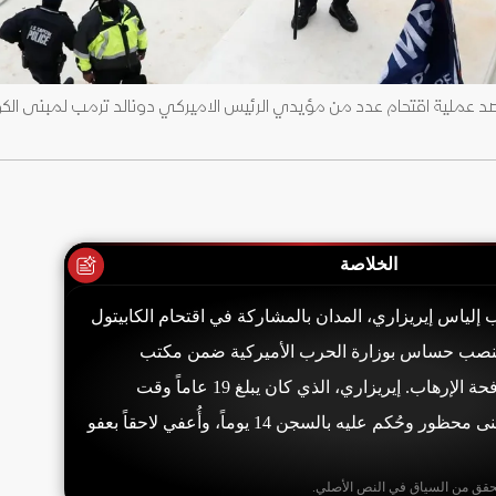
الخلاصة
 إلياس إيريزاري، المدان بالمشاركة في اقتحام الكابيتول
ير 2021، في منصب حساس بوزارة الحرب الأميركية ضمن مكتب
العمليات الخاصة ومكافحة الإرهاب. إيريزاري، الذي كان يبلغ 19 عاماً وقت
الهجوم، أُدين بدخول مبنى محظور وحُكم عليه بالسجن 14 يوماً، وأُعفي لاحقاً بعفو
حقق من السياق في النص الأصلي.