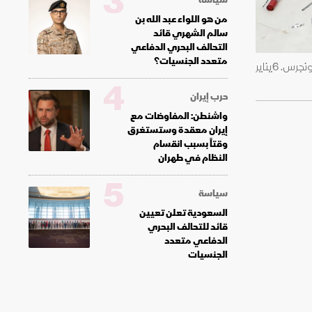
3
من هو اللواء عبد الله بن
سالم الشهري قائد
التحالف البحري الدفاعي
متعدد الجنسيات؟
جانب من محاولات شرطة الكابيتول في واشنطن صد عملية اقتحام عدد من مؤيدي الرئيس الاميركي دونالد ترمب لمبنى الكونجرس. 6يناير
4
حرب إيران
واشنطن: المفاوضات مع
إيران معقدة وستستغرق
وقتاً بسبب انقسام
النظام في طهران
5
سياسة
السعودية تعلن تعيين
قائد للتحالف البحري
الدفاعي متعدد
الجنسيات