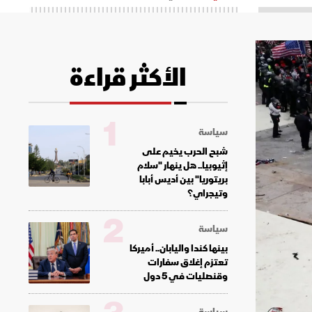
الأكثر قراءة
1
سياسة
شبح الحرب يخيم على
إثيوبيا.. هل ينهار "سلام
بريتوريا" بين أديس أبابا
وتيجراي؟
2
سياسة
بينها كندا واليابان.. أميركا
تعتزم إغلاق سفارات
وقنصليات في 5 دول
سياسة