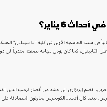
داث 6 يناير؟
لباً في سنته الجامعية الأولى في كلية "ذا سيتادل" العسكر
لى الكابيتول، كما كان يؤدي مهامه بصفته متدرباً في دور
رين، انضم إيريزاري إلى حشد من أنصار ترمب الذين اختر
س، بينما كان أعضاء الكونجرس يحاولون المصادقة على 