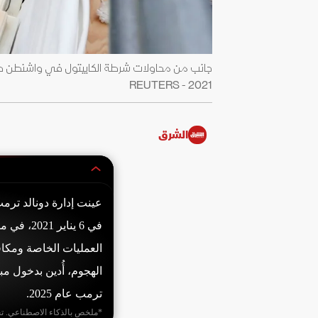
2021 - REUTERS
الشرق
عينت إدارة دونالد ترمب
في 6 ينا
ترمب عام 2025.
*ملخص بالذكاء الاصطناعي. ت