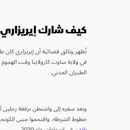
كيف شارك إيريزاري في أح
تُظهر وثائق قضائية أن إيريزاري كان طا
في ولاية ساوث كارولاينا وقت الهجوم ع
الطيران المدني.
وبعد سفره إلى واشنطن برفقة رجلين آخ
خطوط الشرطة، واقتحموا مبنى الكونجر
بايدن
في انتخابات عام 2020.