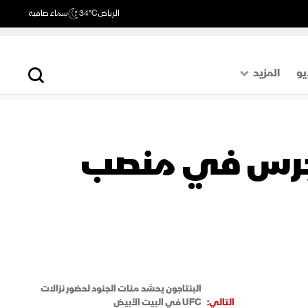
الرياض
34°C
سماء صافية
يو
المزيد
حول العالم
الصفحة الأخيرة
كونجرس في منصب
اقتصاد
رياضة
البنتاجون يحشد مئات الجنود لحضور نزالات
التالي:
UFC في البيت الأبيض