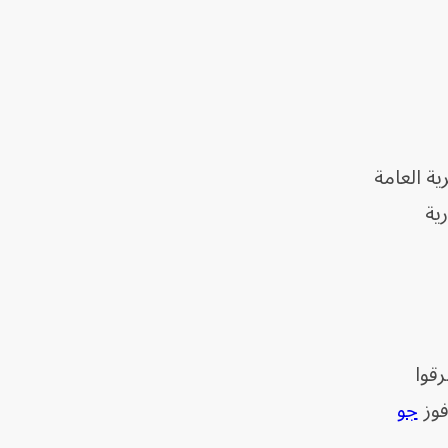
ية العامة
ية
قوا
فوز
جو