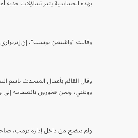
بهذه الحساسية يثير تساؤلات جدية أمام
وقالت "واشنطن بوست"، إن إيريزاري ل
وقال القائم بأعمال المتحدث باسم الب
ووطني، ونحن فخورون بانضمامه إلى وزا
ولم يتضح من داخل إدارة ترمب، صاح