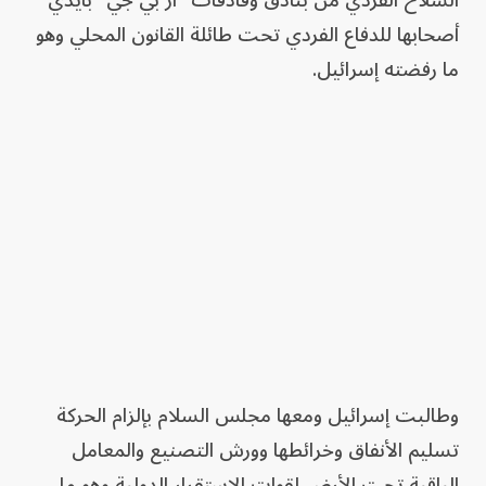
السلاح الفردي من بنادق وقاذفات "آر بي جي" بأيدي
أصحابها للدفاع الفردي تحت طائلة القانون المحلي وهو
ما رفضته إسرائيل.
وطالبت إسرائيل ومعها مجلس السلام بإلزام الحركة
تسليم الأنفاق وخرائطها وورش التصنيع والمعامل
الباقية تحت الأرض لقوات الاستقرار الدولية وهو ما