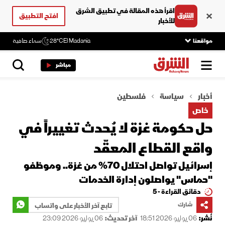
اقرأ هذه المقالة في تطبيق الشرق
افتح التطبيق
للأخبار
مواقعنا
El Madania
28°C
سماء صافية
مباشر
أخبار
سياسة
فلسطين
خاص
حل حكومة غزة لا يُحدث تغييراً في
واقع القطاع المعقّد
إسرائيل تواصل احتلال 70% من غزة.. وموظفو
"حماس" يواصلون إدارة الخدمات
دقائق القراءة - 5
شارك
تابع آخر الأخبار على واتساب
نُشر:
06 يوليو 2026 18:51
آخر تحديث:
06 يوليو 2026 23:09