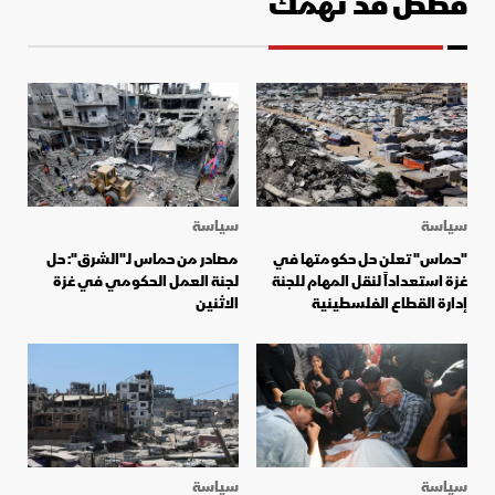
قصص قد تهمك
سياسة
سياسة
"حماس" تعلن حل حكومتها في
مصادر من حماس لـ"الشرق": حل
غزة استعداداً لنقل المهام للجنة
لجنة العمل الحكومي في غزة
إدارة القطاع الفلسطينية
الاثنين
سياسة
سياسة