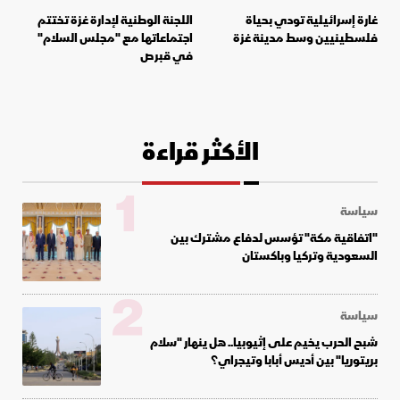
غارة إسرائيلية تودي بحياة
اللجنة الوطنية لإدارة غزة تختتم
فلسطينيين وسط مدينة غزة
اجتماعاتها مع "مجلس السلام"
في قبرص
الأكثر قراءة
1
سياسة
"اتفاقية مكة" تؤسس لدفاع مشترك بين
السعودية وتركيا وباكستان
2
سياسة
شبح الحرب يخيم على إثيوبيا.. هل ينهار "سلام
بريتوريا" بين أديس أبابا وتيجراي؟