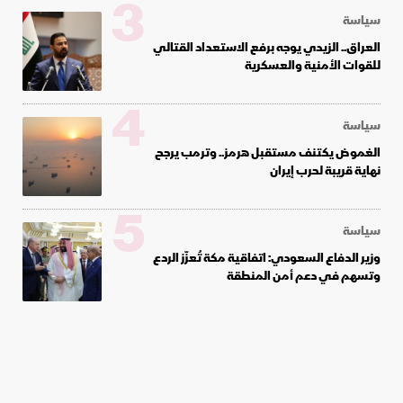
3
سياسة
العراق.. الزيدي يوجه برفع الاستعداد القتالي
للقوات الأمنية والعسكرية
4
سياسة
الغموض يكتنف مستقبل هرمز.. وترمب يرجح
نهاية قريبة لحرب إيران
5
سياسة
وزير الدفاع السعودي: اتفاقية مكة تُعزّز الردع
وتسهم في دعم أمن المنطقة