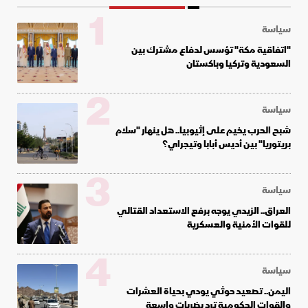
1
سياسة
"اتفاقية مكة" تؤسس لدفاع مشترك بين
السعودية وتركيا وباكستان
2
سياسة
شبح الحرب يخيم على إثيوبيا.. هل ينهار "سلام
بريتوريا" بين أديس أبابا وتيجراي؟
3
سياسة
العراق.. الزيدي يوجه برفع الاستعداد القتالي
للقوات الأمنية والعسكرية
4
سياسة
اليمن.. تصعيد حوثي يودي بحياة العشرات
والقوات الحكومية ترد بضربات واسعة