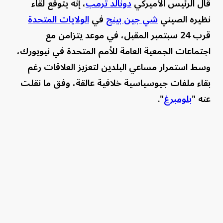
قال الرئيس الأميركي
دونالد ترمب
، إنه يتوقع لقاء
نظيره الصيني
شي جين بينج
في
الولايات المتحدة
قرب 24 سبتمبر المقبل، في موعد يتزامن مع
اجتماعات الجمعية العامة للأمم المتحدة في نيويورك،
وسط استمرار مساعي البلدين لتعزيز العلاقات رغم
بقاء ملفات جيوسياسية خلافية عالقة، وفق ما نقلت
عنه "
بلومبرغ
".