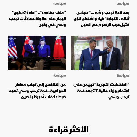
سياسة
سياسة
بعد قمة ترمب وشي.. "مجلس
"ملف مفاجئ".. "إعادة تسليح"
ثنائي للتجارة" خيار واشنطن لنزع
اليابان على طاولة محادثات ترمب
فتيل حرب الرسوم مع الصين
وشي في بكين
سياسة
سياسة
"الاختلالات التجارية" تهيمن على
من التنافس إلى تجنب مخاطر
اجتماع وزراء مالية G7 بعد قمة
المواجهة.. قمة ترمب وشي تعيد
ترمب وشي
ضبط علاقات أميركا بالصين
الأكثر قراءة