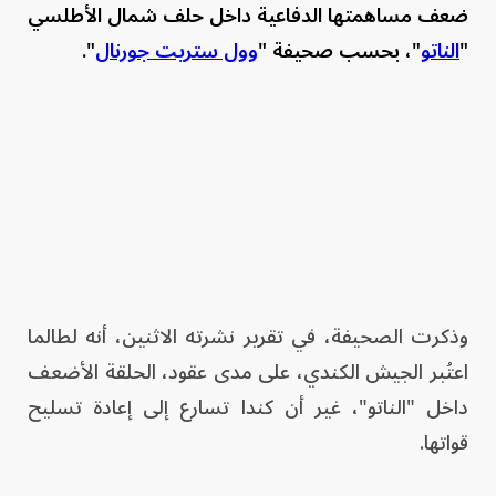
ضعف مساهمتها الدفاعية داخل حلف شمال الأطلسي
"
الناتو
"، بحسب صحيفة "
وول ستريت جورنال
".
وذكرت الصحيفة، في تقرير نشرته الاثنين، أنه لطالما
اعتُبر الجيش الكندي، على مدى عقود، الحلقة الأضعف
داخل "الناتو"، غير أن كندا تسارع إلى إعادة تسليح
قواتها.