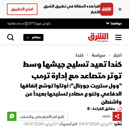
اقرأ هذه المقالة في تطبيق الشرق
افتح التطبيق
للأخبار
مواقعنا
ماونتن فيو
27°C
سماء صافية
مباشر
أخبار
سياسة
كندا
كندا تعيد تسليح جيشها وسط
توتر متصاعد مع إدارة ترمب
"وول ستريت جورنال": أوتاوا توسّع إنفاقها
الدفاعي وتنوع مصادر تسليحها بعيداً عن
واشنطن
دقائق القراءة - 8
شارك
تابع آخر الأخبار على واتساب
نُشر:
07 يوليو 2026 04:37
آخر تحديث:
07 يوليو 2026 04:37