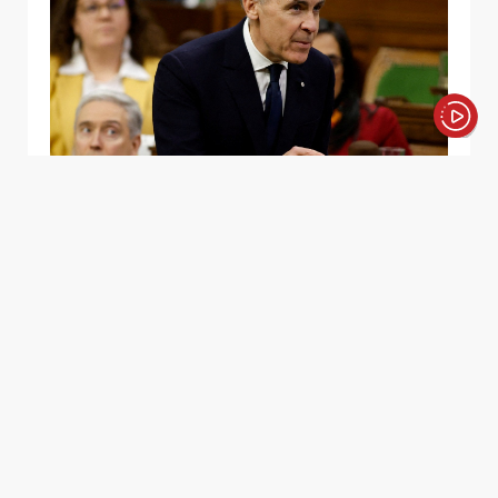
الأخبار باختصار
كارني: أعني ما قلته في "دافوس" وسنبرم
اتفاقيات تجارية دون واشنطن
قال رئيس الوزراء الكندي مارك كارني، الثلاثاء، إنه أبلغ الرئيس
الأميركي دونالد ترمب بأنه يقصد تماماً ما قاله في خطابه
خلال منتدى "دافوس".