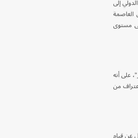
لدولي إلى
 العاصمة
لى مستوى
، على أنه
عتراف من
يل عن قيام