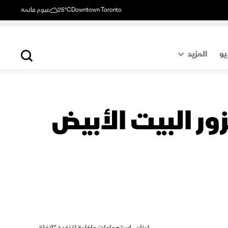
Downtown Toronto
25°C
غيوم قاتمة
يو
المزيد
حول العالم
الصفحة الأخيرة
ور البيت الأبيض
اقتصاد
رياضة
لبنان.. استعدادات داخلية لتنفيذ "اتفاق