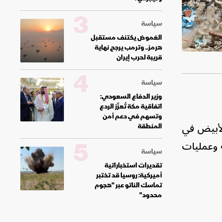
3
سياسة
الغموض يكتنف مستقبل
هرمز.. وترمب يرجح نهاية
قريبة لحرب إيران
4
سياسة
وزير الدفاع السعودي:
اتفاقية مكة تُعزّز الردع
وتسهم في دعم أمن
الأبيض في
المنطقة
5
ة وعمليات
سياسة
تقديرات استخباراتية
أميركية: روسيا قد تختبر
تماسك الناتو عبر "هجوم
محدود"