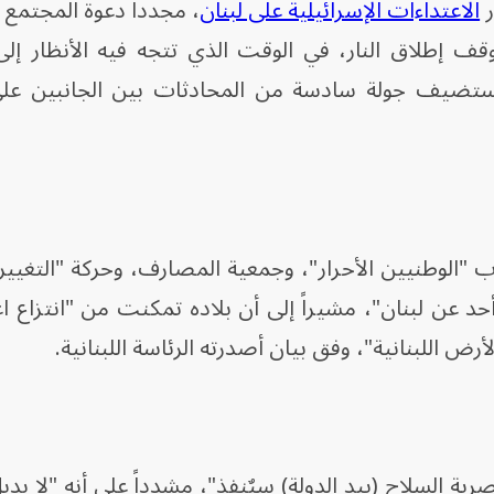
ر
الاعتداءات الإسرائيلية على لبنان
، مجدداً دعوة المجتمع ا
قف إطلاق النار، في الوقت الذي تتجه فيه الأنظار إلى
ن تستضيف جولة سادسة من المحادثات بين الجانبين ع
"الوطنيين الأحرار"، وجمعية المصارف، وحركة "التغيير"
عن لبنان"، مشيراً إلى أن بلاده تمكنت من "انتزاع ا
رض اللبنانية"، وفق بيان أصدرته الرئاسة اللبنانية.
صرية السلاح (بيد الدولة) سيٌنفذ"، مشدداً على أنه "لا بد