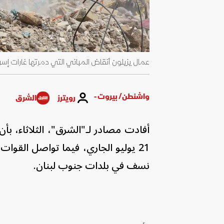
عمال يزيلون أنقاض المباني التي دمرتها غارات إسرائيلية في الضا
واشنطن/ بيروت -
رويترز
الشرق
أفادت مصادر لـ"الشرق"، الثلاثاء، ب
21 يوليو الجاري، فيما تواصل القوا
نسف في بلدات جنوب لبنان.