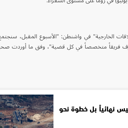
اقات الخارجية" في واشنطن: "الأسبوع المقبل، سنجتمع
يس نهائياً بل خطوة نحو