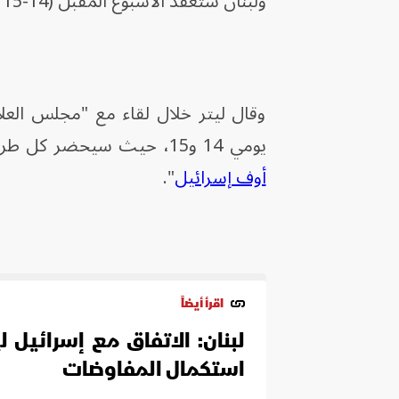
ولبنان ستُعقد الأسبوع المقبل (14-15 يوليو) في روما على مستوى السفراء.
وقال ليتر خلال لقاء مع "مجلس العل
يومي 14 و15، حيث سيحضر كل طرف فريقاً متخصصاً في كل قضية"، وفق ما أوردت صحيفة "
أوف إسرائيل
".
اقرأ أيضاً
لبنان: الاتفاق مع إسرائيل ل
استكمال المفاوضات