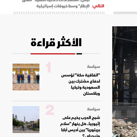
التالي:
الإطار" وسط خروقات إسرائيلية
الأكثر قراءة
1
سياسة
"اتفاقية مكة" تؤسس
لدفاع مشترك بين
السعودية وتركيا
وباكستان
2
سياسة
شبح الحرب يخيم على
إثيوبيا.. هل ينهار "سلام
بريتوريا" بين أديس أبابا
وتيجراي؟