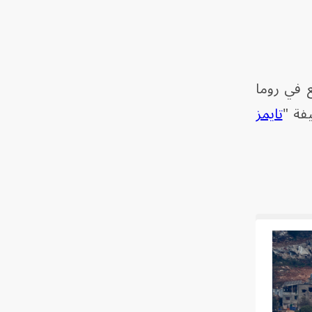
 في روما
تايمز