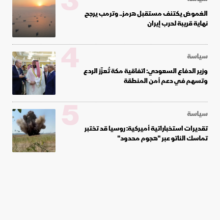
3
الغموض يكتنف مستقبل هرمز.. وترمب يرجح
نهاية قريبة لحرب إيران
4
سياسة
وزير الدفاع السعودي: اتفاقية مكة تُعزّز الردع
وتسهم في دعم أمن المنطقة
5
سياسة
تقديرات استخباراتية أميركية: روسيا قد تختبر
تماسك الناتو عبر "هجوم محدود"