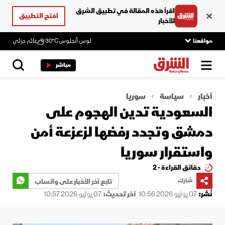
اقرأ هذه المقالة في تطبيق الشرق
افتح التطبيق
للأخبار
مواقعنا
لوس أنجلوس
30°C
غائم جزئي
مباشر
أخبار
سياسة
سوريا
السعودية تدين الهجوم على
دمشق وتجدد رفضها لزعزعة أمن
واستقرار سوريا
دقائق القراءة - 2
شارك
تابع آخر الأخبار على واتساب
نُشر:
07 يوليو 2026 10:56
آخر تحديث:
07 يوليو 2026 10:57