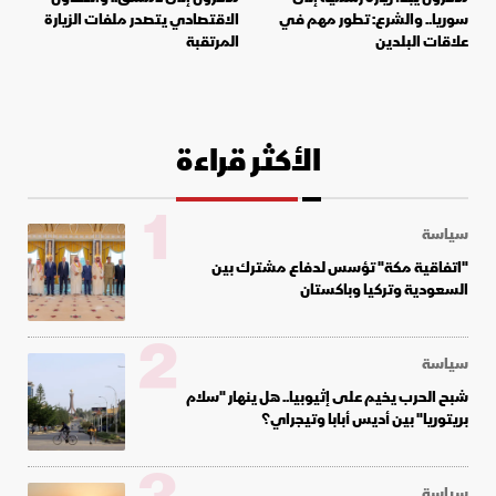
سوريا.. والشرع: تطور ‏مهم في
الاقتصادي يتصدر ملفات الزيارة
علاقات البلدين‎
المرتقبة
الأكثر قراءة
1
سياسة
"اتفاقية مكة" تؤسس لدفاع مشترك بين
السعودية وتركيا وباكستان
2
سياسة
شبح الحرب يخيم على إثيوبيا.. هل ينهار "سلام
بريتوريا" بين أديس أبابا وتيجراي؟
سياسة