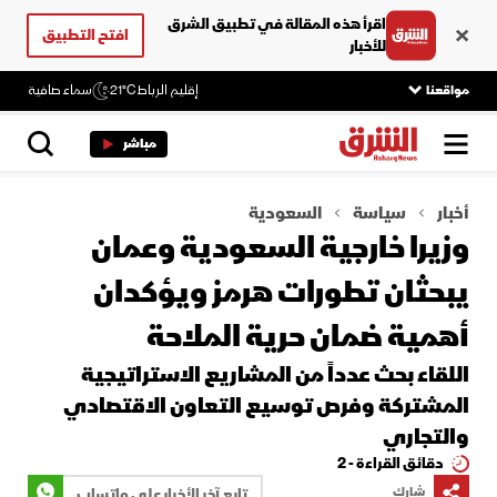
اقرأ هذه المقالة في تطبيق الشرق
افتح التطبيق
للأخبار
مواقعنا
إقليم الرباط
21°C
سماء صافية
مباشر
أخبار
سياسة
السعودية
وزيرا خارجية السعودية وعمان
يبحثان تطورات هرمز ويؤكدان
أهمية ضمان حرية الملاحة
اللقاء بحث عدداً من المشاريع الاستراتيجية
المشتركة وفرص توسيع التعاون الاقتصادي
والتجاري
دقائق القراءة - 2
شارك
تابع آخر الأخبار على واتساب